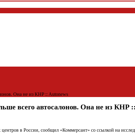
онов. Она не из КНP :: Autonews
ьше всего автосалонов. Она не из КНP :
 центров в России, сообщил «Коммерсант» со ссылкой на иссл