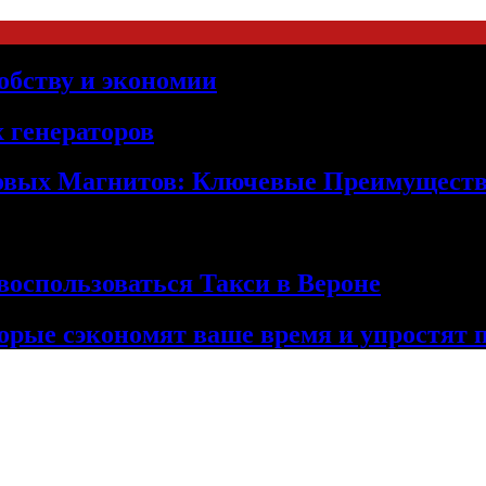
обству и экономии
 генераторов
овых Магнитов: Ключевые Преимущест
оспользоваться Такси в Вероне
орые сэкономят ваше время и упростят 