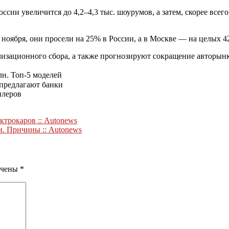
оссии увеличится до 4,2–4,3 тыс. шоурумов, а затем, скорее все
 ноября, они просели на 25% в России, а в Москве — на целых 4
изационного сбора, а также прогнозируют сокращение авторынк
лн. Топ-5 моделей
 предлагают банки
илеров
ктрокаров :: Autonews
и. Причины :: Autonews
ечены
*