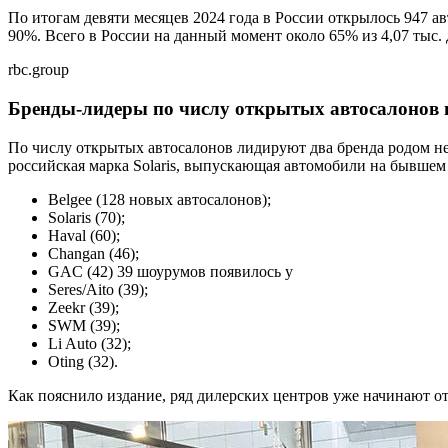
По итогам девяти месяцев 2024 года в России открылось 947 а
90%. Всего в России на данный момент около 65% из 4,07 тыс.
rbc.group
Бренды-лидеры по числу открытых автосалонов в
По числу открытых автосалонов лидируют два бренда родом не 
российская марка Solaris, выпускающая автомобили на бывшем 
Belgee (128 новых автосалонов);
Solaris (70);
Haval (60);
Changan (46);
GAC (42) 39 шоурумов появилось у
Seres/Aitо (39);
Zeekr (39);
SWM (39);
Li Auto (32);
Oting (32).
Как пояснило издание, ряд дилерских центров уже начинают о