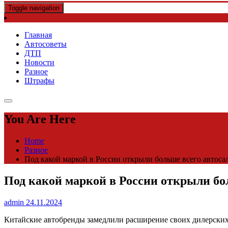
Toggle navigation
Главная
Автосоветы
ДТП
Новости
Разное
Штрафы
You Are Here
Home
Разное
Под какой маркой в России открыли больше всего автосал
Под какой маркой в России открыли бол
admin
24.11.2024
Китайские автобренды замедлили расширение своих дилерских