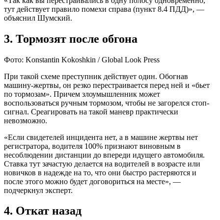
«Так как вы перестраивались в одну полосу одновременно,
тут действует правило помехи справа (пункт 8.4 ПДД)», —
объяснил Шумский.
3. Тормозят после обгона
Фото: Konstantin Kokoshkin / Global Look Press
При такой схеме преступник действует один. Обогнав
машину-жертвы, он резко перестраивается перед ней и «бьет
по тормозам». Причем злоумышленник может
воспользоваться ручным тормозом, чтобы не загорелся стоп-
сигнал. Среагировать на такой маневр практически
невозможно.
«Если свидетелей инцидента нет, а в машине жертвы нет
регистратора, водителя 100% признают виновным в
несоблюдении дистанции до впереди идущего автомобиля.
Ставка тут зачастую делается на водителей в возрасте или
новичков в надежде на то, что они быстро растеряются и
после этого можно будет договориться на месте», —
подчеркнул эксперт.
4. Откат назад