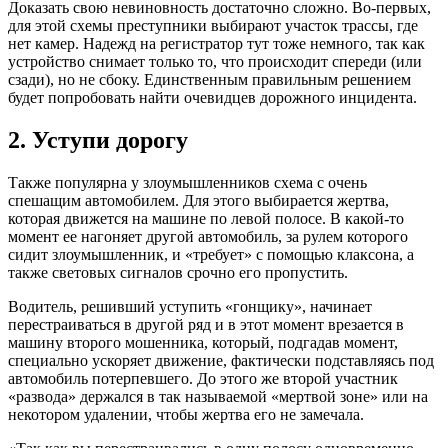
Доказать свою невиновность достаточно сложно. Во-первых,
для этой схемы преступники выбирают участок трассы, где
нет камер. Надежд на регистратор тут тоже немного, так как
устройство снимает только то, что происходит спереди (или
сзади), но не сбоку. Единственным правильным решением
будет попробовать найти очевидцев дорожного инцидента.
2. Уступи дорогу
Также популярна у злоумышленников схема с очень
спешащим автомобилем. Для этого выбирается жертва,
которая движется на машине по левой полосе. В какой-то
момент ее нагоняет другой автомобиль, за рулем которого
сидит злоумышленник, и «требует» с помощью клаксона, а
также световых сигналов срочно его пропустить.
Водитель, решивший уступить «гонщику», начинает
перестраиваться в другой ряд и в этот момент врезается в
машину второго мошенника, который, подгадав момент,
специально ускоряет движение, фактически подставляясь под
автомобиль потерпевшего. До этого же второй участник
«развода» держался в так называемой «мертвой зоне» или на
некотором удалении, чтобы жертва его не замечала.