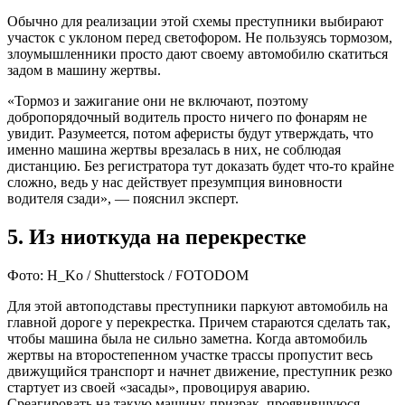
Обычно для реализации этой схемы преступники выбирают
участок с уклоном перед светофором. Не пользуясь тормозом,
злоумышленники просто дают своему автомобилю скатиться
задом в машину жертвы.
«Тормоз и зажигание они не включают, поэтому
добропорядочный водитель просто ничего по фонарям не
увидит. Разумеется, потом аферисты будут утверждать, что
именно машина жертвы врезалась в них, не соблюдая
дистанцию. Без регистратора тут доказать будет что-то крайне
сложно, ведь у нас действует презумпция виновности
водителя сзади», — пояснил эксперт.
5. Из ниоткуда на перекрестке
Фото: H_Ko / Shutterstock / FOTODOM
Для этой автоподставы преступники паркуют автомобиль на
главной дороге у перекрестка. Причем стараются сделать так,
чтобы машина была не сильно заметна. Когда автомобиль
жертвы на второстепенном участке трассы пропустит весь
движущийся транспорт и начнет движение, преступник резко
стартует из своей «засады», провоцируя аварию.
Среагировать на такую машину-призрак, проявившуюся