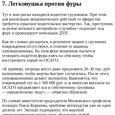
7. Легковушка против фуры
Тут в зоне риска находятся водители грузовиков. При этом
для реализации мошеннических действий от аферистов
требуется серьезное водительское мастерство. Так, преступник
за рулем легкового автомобиля «случайно» подлезает под
фуру и провоцирует небольшое ДТП.
Как не сложно догадаться, в результате аварии у грузовика
повреждения отсутствуют, в отличие от машины
злоумышленника. На этом фоне мошенник пытается
уговорить водителя фуры взять на себя вину, чтобы
восстановить ущерб по ОСАГО.
«К примеру, хитрецы могут даже предложить 20–30 тыс. руб.
наличными, чтобы жертва быстрее согласилась. После этого
злоумышленники делают экспертизу. Выясняется, что
повреждений тут на 1 500 000 руб. и за минусом выплаты по
ОСАГО предъявляют иск к собственнику грузовика
— юридическому лицу», — объяснил Шумский.
По словам заместителя председателя Московского профсоюза
полиции Павла Корнеева, проблеме автоподстав уже не один
десяток лет. Эксперт подчеркнул, что жертвой
злоумышленников может стать абсолютно любой