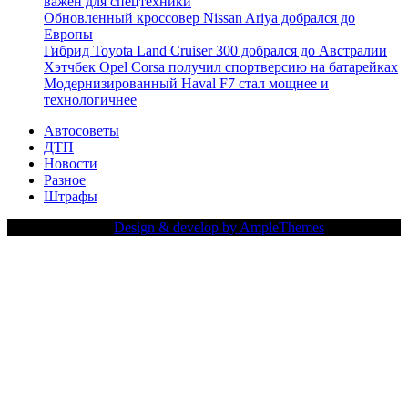
важен для спецтехники
Обновленный кроссовер Nissan Ariya добрался до
Европы
Гибрид Toyota Land Cruiser 300 добрался до Австралии
Хэтчбек Opel Corsa получил спортверсию на батарейках
Модернизированный Haval F7 стал мощнее и
технологичнее
Автосоветы
ДТП
Новости
Разное
Штрафы
Copy Right Text |
Design & develop by AmpleThemes