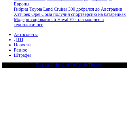
Европы
Гибрид Toyota Land Cruiser 300 добрался до Австралии
Хэтчбек Opel Corsa получил спортверсию на батарейках
Модернизированный Haval F7 стал мощнее и
технологичнее
Автосоветы
ДТП
Новости
Разное
Штрафы
Copy Right Text |
Design & develop by AmpleThemes