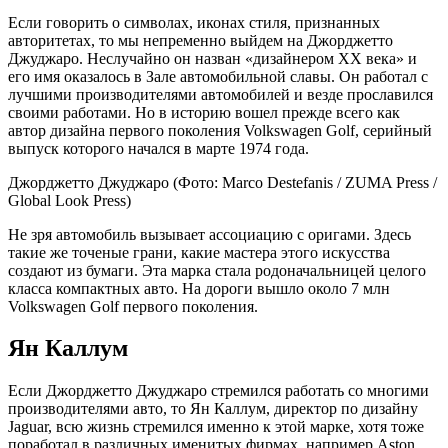
Если говорить о символах, иконах стиля, признанных
авторитетах, то мы непременно выйдем на Джорджетто
Джуджаро. Неслучайно он назван «дизайнером XX века» и
его имя оказалось в Зале автомобильной славы. Он работал с
лучшими производителями автомобилей и везде прославился
своими работами. Но в историю вошел прежде всего как
автор дизайна первого поколения Volkswagen Golf, серийный
выпуск которого начался в марте 1974 года.
Джорджетто Джуджаро
(Фото: Marco Destefanis / ZUMA Press /
Global Look Press)
Не зря автомобиль вызывает ассоциацию с оригами. Здесь
такие же точеные грани, какие мастера этого искусства
создают из бумаги. Эта марка стала родоначальницей целого
класса компактных авто. На дороги вышло около 7 млн
Volkswagen Golf первого поколения.
Ян Каллум
Если Джорджетто Джуджаро стремился работать со многими
производителями авто, то Ян Каллум, директор по дизайну
Jaguar, всю жизнь стремился именно к этой марке, хотя тоже
поработал в различных именитых фирмах, например Aston