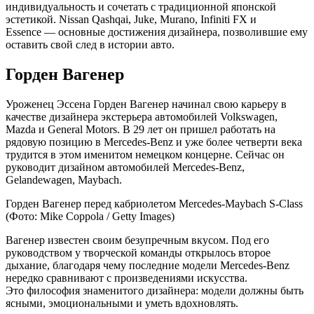
индивидуальность и сочетать с традиционной японской
эстетикой. Nissan Qashqai, Juke, Murano, Infiniti FX и
Essence — основные достижения дизайнера, позволившие ему
оставить свой след в истории авто.
Горден Вагенер
Уроженец Эссена Горден Вагенер начинал свою карьеру в
качестве дизайнера экстерьера автомобилей Volkswagen,
Mazda и General Motors. В 29 лет он пришел работать на
рядовую позицию в Mercedes-Benz и уже более четверти века
трудится в этом именитом немецком концерне. Сейчас он
руководит дизайном автомобилей Mercedes-Benz,
Gelandewagen, Maybach.
Горден Вагенер перед кабриолетом Mercedes-Maybach S-Class
(Фото: Mike Coppola / Getty Images)
Вагенер известен своим безупречным вкусом. Под его
руководством у творческой команды открылось второе
дыхание, благодаря чему последние модели Mercedes-Benz
нередко сравнивают с произведениями искусства.
Это философия знаменитого дизайнера: модели должны быть
ясными, эмоциональными и уметь вдохновлять.