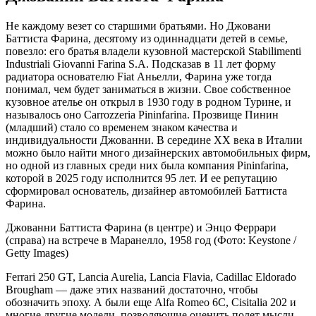
Не каждому везет со старшими братьями. Но Джовани
Баттиста Фарина, десятому из одиннадцати детей в семье,
повезло: его братья владели кузовной мастерской Stabilimenti
Industriali Giovanni Farina S.A. Подсказав в 11 лет форму
радиатора основателю Fiat Аньелли, Фарина уже тогда
понимал, чем будет заниматься в жизни. Свое собственное
кузовное ателье он открыл в 1930 году в родном Турине, и
называлось оно Carrozzeria Pininfarina. Прозвище Пинин
(младший) стало со временем знаком качества и
индивидуальности Джованни. В середине ХХ века в Италии
можно было найти много дизайнерских автомобильных фирм,
но одной из главных среди них была компания Pininfarina,
которой в 2025 году исполнится 95 лет. И ее репутацию
сформировал основатель, дизайнер автомобилей Баттиста
Фарина.
Джованни Баттиста Фарина (в центре) и Энцо Феррари
(справа) на встрече в Маранелло, 1958 год
(Фото: Keystone /
Getty Images)
Ferrari 250 GT, Lancia Aurelia, Lancia Flavia, Cadillac Eldorado
Brougham — даже этих названий достаточно, чтобы
обозначить эпоху. А были еще Alfa Romeo 6C, Cisitalia 202 и
многие другие модели, позволяющие оценить полет мысли