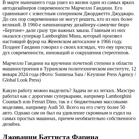
В марте нынешнего года ушел из жизни один из самых ярких
автодизайнеров современности Марчелло Гандини. Его
сравнивают с известным соперником Джорджетто Джуджаро.
До сих пор современники не могут решить, кто из них более
великий. В 1960-е начинающему дизайнеру-самоучке бюро
«Бертоне» дали сразу три важных заказа. Главным из них
оказался суперкар Lamborghini Miura, который произвел
настоящий фурор на Женевском автосалоне в 1966 году.
Позднее Гандини говорил о своих взглядах, что ему присущ
дух современности, инноваций и сокрушения стереотипов.
Марчелло Гандини на вручении почетной степени в области
машиностроения в Туринском политехническом институте, 12
января 2024 года
(Фото: Sonnessa Sara / Keystone Press Agency /
Global Look Press)
Какую работу можно выделить? Задача не из легких. Маэстро
работал как с дорогими суперкарами, например Lamborghini
Countach или Ferrari Dino, так и с бюджетными массовыми
моделями, например Audi 50. Всего на его счету более 50
авто. Однако сам он был на удивление скромным и ездил на
самых простых машинах, причем необязательно собственного
дизайна.
Джованни Баттиста Фарина