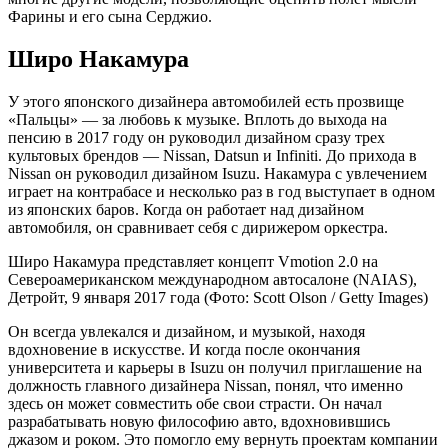
Фарины и его сына Серджио.
Широ Накамура
У этого японского дизайнера автомобилей есть прозвище
«Пальцы» — за любовь к музыке. Вплоть до выхода на
пенсию в 2017 году он руководил дизайном сразу трех
культовых брендов — Nissan, Datsun и Infiniti. До прихода в
Nissan он руководил дизайном Isuzu. Накамура с увлечением
играет на контрабасе и несколько раз в год выступает в одном
из японских баров. Когда он работает над дизайном
автомобиля, он сравнивает себя с дирижером оркестра.
Широ Накамура представляет концепт Vmotion 2.0 на
Североамериканском международном автосалоне (NAIAS),
Детройт, 9 января 2017 года
(Фото: Scott Olson / Getty Images)
Он всегда увлекался и дизайном, и музыкой, находя
вдохновение в искусстве. И когда после окончания
университета и карьеры в Isuzu он получил приглашение на
должность главного дизайнера Nissan, понял, что именно
здесь он может совместить обе свои страсти. Он начал
разрабатывать новую философию авто, вдохновившись
джазом и роком. Это помогло ему вернуть проектам компании