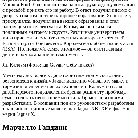
Martin и Ford. Еще подростком написал руководству компании
с просьбой принять его на работу. В ответ получил письмо с
добрым советом получить хорошее образование. Ян к совету
прислушался, получил два высших образования и стал
настоящим интеллектуалом. К тому же он оказался
подлинным знатоком искусств. Различные университеты
мира присвоили ему пять почетных докторских степеней.
Есть и титул от британского Королевского общества искусств
(RSA). Но, пожалуй, самое значимое — он стал главным
дизайнером компании детской мечты.
Ян Каллум
(Фото: Ian Gavan / Getty Images)
Мечта ему досталась в достаточно плачевном состоянии:
ретроподход к дизайну Jaguar медленно убивал эту марку и
тормозил внедрение новых технологий. Каллум во главе
дизайнерского подразделения бренда решил эту проблему,
сумев сочетать неповторимый стиль Jaguar с новейшими
разработками. В компании под его руководством разработаны
такие инновационные модели, как Jaguar XK, XF и флагман
марки Jaguar X.
Марчелло Гандини