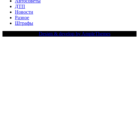
Автосоветы
ДТП
Новости
Разное
Штрафы
Copy Right Text |
Design & develop by AmpleThemes