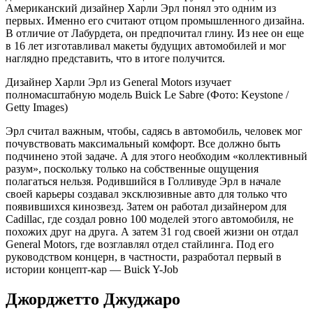
Американский дизайнер Харли Эрл понял это одним из
первых. Именно его считают отцом промышленного дизайна.
В отличие от Лабурдета, он предпочитал глину. Из нее он еще
в 16 лет изготавливал макеты будущих автомобилей и мог
наглядно представить, что в итоге получится.
Дизайнер Харли Эрл из General Motors изучает
полномасштабную модель Buick Le Sabre
(Фото: Keystone /
Getty Images)
Эрл считал важным, чтобы, садясь в автомобиль, человек мог
почувствовать максимальный комфорт. Все должно быть
подчинено этой задаче. А для этого необходим «коллективный
разум», поскольку только на собственные ощущения
полагаться нельзя. Родившийся в Голливуде Эрл в начале
своей карьеры создавал эксклюзивные авто для только что
появившихся кинозвезд. Затем он работал дизайнером для
Cadillac, где создал ровно 100 моделей этого автомобиля, не
похожих друг на друга. А затем 31 год своей жизни он отдал
General Motors, где возглавлял отдел стайлинга. Под его
руководством концерн, в частности, разработал первый в
истории концепт-кар — Buick Y-Job
Джорджетто Джуджаро