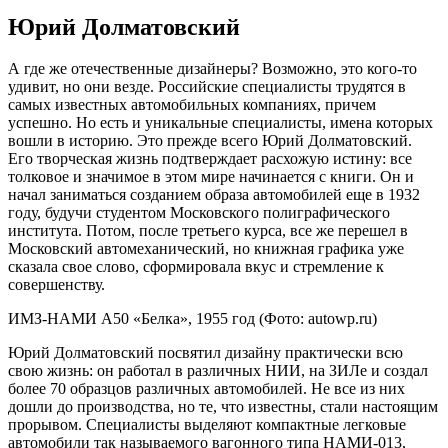
Юрий Долматовский
А где же отечественные дизайнеры? Возможно, это кого-то
удивит, но они везде. Российские специалисты трудятся в
самых известных автомобильных компаниях, причем
успешно. Но есть и уникальные специалисты, имена которых
вошли в историю. Это прежде всего Юрий Долматовский.
Его творческая жизнь подтверждает расхожую истину: все
толковое и значимое в этом мире начинается с книги. Он и
начал заниматься созданием образа автомобилей еще в 1932
году, будучи студентом Московского полиграфического
института. Потом, после третьего курса, все же перешел в
Московский автомеханический, но книжная графика уже
сказала свое слово, сформировала вкус и стремление к
совершенству.
ИМЗ-НАМИ А50 «Белка», 1955 год
(Фото: autowp.ru)
Юрий Долматовский посвятил дизайну практически всю
свою жизнь: он работал в различных НИИ, на ЗИЛе и создал
более 70 образцов различных автомобилей. Не все из них
дошли до производства, но те, что известны, стали настоящим
прорывом. Специалисты выделяют компактные легковые
автомобили так называемого вагонного типа НАМИ-013,