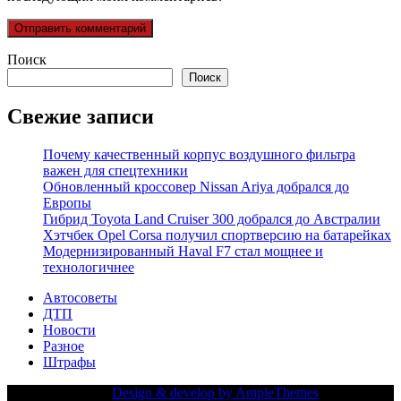
Поиск
Поиск
Свежие записи
Почему качественный корпус воздушного фильтра
важен для спецтехники
Обновленный кроссовер Nissan Ariya добрался до
Европы
Гибрид Toyota Land Cruiser 300 добрался до Австралии
Хэтчбек Opel Corsa получил спортверсию на батарейках
Модернизированный Haval F7 стал мощнее и
технологичнее
Автосоветы
ДТП
Новости
Разное
Штрафы
Copy Right Text |
Design & develop by AmpleThemes