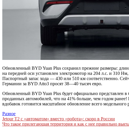
Обновленный BYD Yuan Plus сохранил прежние размеры: длина
на передней оси установлен электромотор на 204 л.с. и 310 Нм
Паспортный запас хода — 430 или 510 км соответственно. Сейч
Германии за BYD Atto3 просят 38—40 тысяч евро.
Обновленный BYD Yuan Plus будет официально представлен в б
проданных автомобилей, что на 41% больше, чем годом ранее!
вдобавок готовится масштабное обновление всего модельного р
Разное
Навигация
Jetour T2 c «автоматом» вместо «робота»: скоро в России
Что такое прилегающая территория и как с нее правильно выеха
по