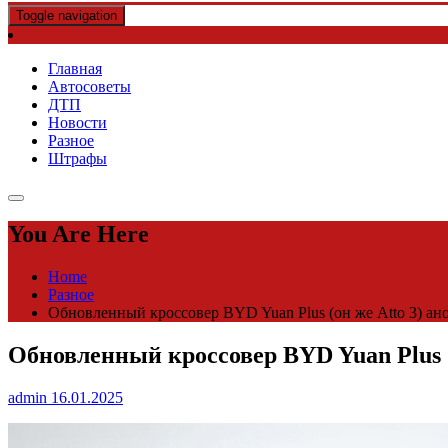
Toggle navigation
Главная
Автосоветы
ДТП
Новости
Разное
Штрафы
You Are Here
Home
Разное
Обновленный кроссовер BYD Yuan Plus (он же Atto 3) ан
Обновленный кроссовер BYD Yuan Plus (
admin
16.01.2025