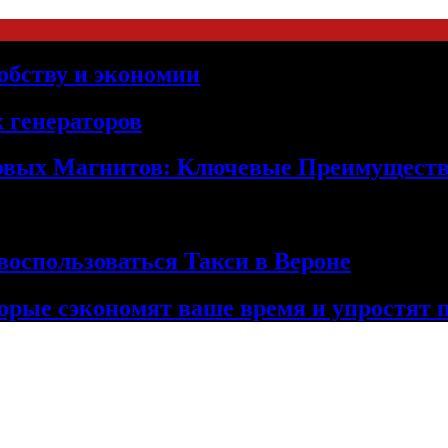
обству и экономии
 генераторов
овых Магнитов: Ключевые Преимущест
оспользоваться Такси в Вероне
орые сэкономят ваше время и упростят 