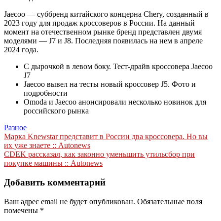
Jaecoo — суббренд китайского концерна Chery, созданный в
2023 году для продаж кроссоверов в России. На данный
момент на отечественном рынке бренд представлен двумя
моделями — J7 и J8. Последняя появилась на нем в апреле
2024 года.
С дырочкой в левом боку. Тест-драйв кроссовера Jaecoo
J7
Jaecoo вывел на тесты новый кроссовер J5. Фото и
подробности
Omoda и Jaecoo анонсировали несколько новинок для
российского рынка
Разное
Навигация
Марка Knewstar представит в России два кроссовера. Но вы
их уже знаете :: Autonews
по
CDEK рассказал, как законно уменьшить утильсбор при
записям
покупке машины :: Autonews
Добавить комментарий
Ваш адрес email не будет опубликован.
Обязательные поля
помечены
*