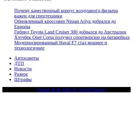
Почему качественный корпус воздушного фильтра
важен для спецтехники
Обновленный кроссовер Nissan Ariya добрался до
Европы
Гибрид Toyota Land Cruiser 300 добрался до Австралии
Хэтчбек Opel Corsa получил спортверсию на батарейках
Модернизированный Haval F7 стал мощнее и
технологичнее
Автосоветы
ДТП
Новости
Разное
Штрафы
Copy Right Text |
Design & develop by AmpleThemes