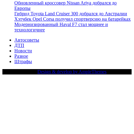
Обновленный кроссовер Nissan Ariya добрался до
Европы
Гибрид Toyota Land Cruiser 300 добрался до Австралии
Хэтчбек Opel Corsa получил спортверсию на батарейках
Модернизированный Haval F7 стал мощнее и
технологичнее
Автосоветы
ДТП
Новости
Разное
Штрафы
Copy Right Text |
Design & develop by AmpleThemes