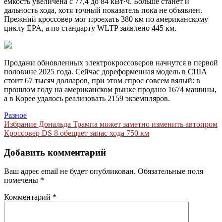
емкость увеличена с 77,4 до 84 кВт·ч. Больше станет и
дальность хода, хотя точный показатель пока не объявлен.
Прежний кроссовер мог проехать 380 км по американскому
циклу EPA, а по стандарту WLTP заявлено 445 км.
Продажи обновленных электрокроссоверов начнутся в первой
половине 2025 года. Сейчас дореформенная модель в США
стоит 67 тысяч долларов, при этом спрос совсем вялый: в
прошлом году на американском рынке продано 1674 машины,
а в Корее удалось реализовать 2159 экземпляров.
Разное
Навигация
Избрание Дональда Трампа может заметно изменить автопром
Кроссовер DS 8 обещает запас хода 750 км
по
записям
Добавить комментарий
Ваш адрес email не будет опубликован.
Обязательные поля
помечены
*
Комментарий
*