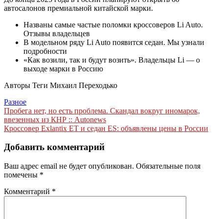
автосалонов премиальной китайской марки.
Названы самые частые поломки кроссоверов Li Auto.
Отзывы владельцев
В модельном ряду Li Auto появится седан. Мы узнали
подробности
«Как возили, так и будут возить». Владельцы Li — о
выходе марки в Россию
Авторы Теги
Михаил Переходько
Разное
Навигация
Пробега нет, но есть проблема. Скандал вокруг иномарок,
ввезенных из КНР :: Autonews
по
Кроссовер Exlantix ET и седан ES: объявлены цены в России
записям
Добавить комментарий
Ваш адрес email не будет опубликован.
Обязательные поля
помечены
*
Комментарий
*