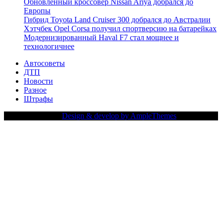
Обновленный кроссовер Nissan Ariya добрался до
Европы
Гибрид Toyota Land Cruiser 300 добрался до Австралии
Хэтчбек Opel Corsa получил спортверсию на батарейках
Модернизированный Haval F7 стал мощнее и
технологичнее
Автосоветы
ДТП
Новости
Разное
Штрафы
Copy Right Text |
Design & develop by AmpleThemes