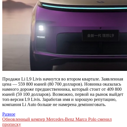
Продажи Li L9 Livis начнутся во втором квартале. Заявленная
цена — 559 800 юаней (80 700 долларов). Новинка оказалась
намного дороже предшественника, который стоит от 409 800
юаней (59 100 долларов). Возможно, первой на рынок выйдет
топ-версия L9 Livis. Заработав имя и хорошую репутацию,
компания Li Auto больше не намерена демпинговать.
Разное
Навигация
Обновленный кемпер Mercedes-Benz Marco Polo сменил
прописку