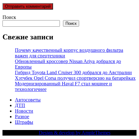
Поиск
Поиск
Свежие записи
Почему качественный корпус воздушного фильтра
важен для спецтехники
Обновленный кроссовер Nissan Ariya добрался до
Европы
Гибрид Toyota Land Cruiser 300 добрался до Австралии
Хэтчбек Opel Corsa получил спортверсию на батарейках
Модернизированный Haval F7 стал мощнее и
технологичнее
Автосоветы
ДТП
Новости
Разное
Штрафы
Copy Right Text |
Design & develop by AmpleThemes