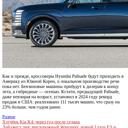
Как и прежде, кроссоверы Hyundai Palisade будут приходить в
Америку из Южной Кореи, о локальном производстве речи
пока нет. Бензиновые машины прибудут к дилерам к концу
лета, а гибридные — осенью. Кстати, предыдущий Palisade,
даже невзирая на возраст, установил в 2024 году рекорд
продаж в США: реализовано 111 тысяч машин, что сразу на
23% больше, чем годом ранее.
Разное
Навигация
Хэтчбек Kia K4: через год после седана
Дайджест дня: внедорожный Wagoneer, новый Lexus ES и