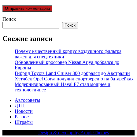
Поиск
Поиск
Свежие записи
Почему качественный корпус воздушного фильтра
важен для спецтехники
Обновленный кроссовер Nissan Ariya добрался до
Европы
Гибрид Toyota Land Cruiser 300 добрался до Австралии
Хэтчбек Opel Corsa получил спортверсию на батарейках
Модернизированный Haval F7 стал мощнее и
технологичнее
Автосоветы
ДТП
Новости
Разное
Штрафы
Copy Right Text |
Design & develop by AmpleThemes