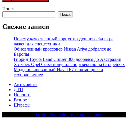
Поиск
Поиск
Свежие записи
Почему качественный корпус воздушного фильтра
важен для спецтехники
Обновленный кроссовер Nissan Ariya добрался до
Европы
Гибрид Toyota Land Cruiser 300 добрался до Австралии
Хэтчбек Opel Corsa получил спортверсию на батарейках
Модернизированный Haval F7 стал мощнее и
технологичнее
Автосоветы
ДТП
Новости
Разное
Штрафы
Copy Right Text |
Design & develop by AmpleThemes