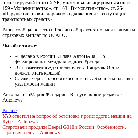
проектируемой статьей УК, может квалифицироваться по ст.
159 «Мошенничество», ст. 163 «Вымогательство», ст. 264
«Нарушение правил дорожного движения и эксплуатации
транспортных средств».
Ранее сообщалось, что в России собираются повысить лимиты
страховых выплат по ОСАГО.
Читайте также:
«Сделано в России». Глава АвтоВАЗа — о
формировании международного бренда
Эти изменения ждут водителей с 1 апреля. О них
должен знать каждый
Слежка через голосовые ассистенты. Эксперты назвали
уязвимости машин
Авторы Теги
Мария Жандарова Выпускающий редактор
Autonews
Разное
Навигация
УАЗ ответил на вопрос об остановке производства машин на
Кубе :: Autonews
по
Стартовали продажи Deepal G318 в России. Особенности,
записям
гарантия, цены :: Autonews