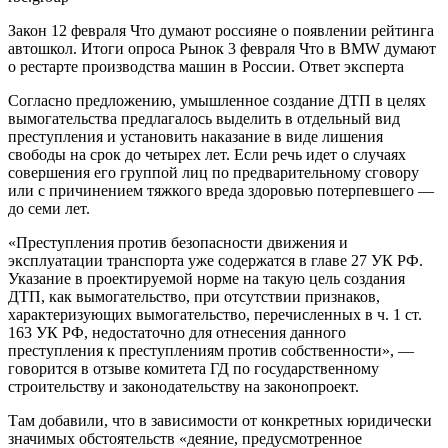
Закон
12 февраля
Что думают россияне о появлении рейтинга
автошкол. Итоги опроса
Рынок
3 февраля
Что в BMW думают
о рестарте производства машин в России. Ответ эксперта
Согласно предложению, умышленное создание ДТП в целях
вымогательства предлагалось выделить в отдельный вид
преступления и установить наказание в виде лишения
свободы на срок до четырех лет. Если речь идет о случаях
совершения его группой лиц по предварительному сговору
или с причинением тяжкого вреда здоровью потерпевшего —
до семи лет.
«Преступления против безопасности движения и
эксплуатации транспорта уже содержатся в главе 27 УК РФ.
Указание в проектируемой норме на такую цель создания
ДТП, как вымогательство, при отсутствии признаков,
характеризующих вымогательство, перечисленных в ч. 1 ст.
163 УК РФ, недостаточно для отнесения данного
преступления к преступлениям против собственности», —
говорится в отзыве комитета ГД по государственному
строительству и законодательству на законопроект.
Там добавили, что в зависимости от конкретных юридически
значимых обстоятельств «деяние, предусмотренное