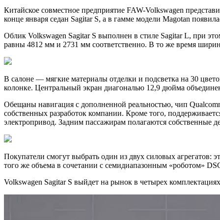
Китайское совместное предприятие FAW-Volkswagen представило
конце января седан Sagitar S, а в гамме модели Magotan появил
Облик Volkswagen Sagitar S выполнен в стиле Sagitar L, при эт
равны 4812 мм и 2731 мм соответственно. В то же время шири
В салоне — мягкие материалы отделки и подсветка на 30 цвето
колонке. Центральный экран диагональю 12,9 дюйма объединен
Обещаны навигация с дополненной реальностью, чип Qualcomm 
собственных разработок компании. Кроме того, поддерживается
электропривод. Задним пассажирам полагаются собственные д
Покупатели смогут выбрать один из двух силовых агрегатов: э
того же объема в сочетании с семидиапазонным «роботом» DS
Volkswagen Sagitar S выйдет на рынок в четырех комплектациях