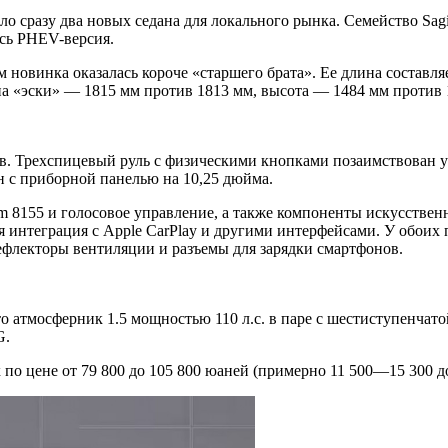
 сразу два новых седана для локального рынка. Семейство Sagit
ась PHEV-версия.
ом новинка оказалась короче «старшего брата». Ее длина составля
на «эски» — 1815 мм против 1813 мм, высота — 1484 мм против
в. Трехспицевый руль с физическими кнопками позаимствован у S
 с приборной панелью на 10,25 дюйма.
8155 и голосовое управление, а также компоненты искусственн
 интеграция с Apple CarPlay и другими интерфейсами. У обоих 
ефлекторы вентиляции и разъемы для зарядки смартфонов.
то атмосферник 1.5 мощностью 110 л.с. в паре с шестиступенчат
G.
 по цене от 79 800 до 105 800 юаней (примерно 11 500—15 300 д