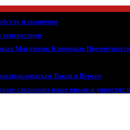
обству и экономии
 генераторов
овых Магнитов: Ключевые Преимущест
оспользоваться Такси в Вероне
орые сэкономят ваше время и упростят 