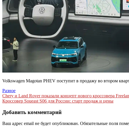
Volkswagen Magotan PHEV поступит в продажу во втором кварта
Разное
Навигация
Chery и Land Rover показали концепт нового кроссовера Freelan
Кроссовер Soueast S06 для России: старт продаж и цены
по
записям
Добавить комментарий
Ваш адрес email не будет опубликован.
Обязательные поля пом