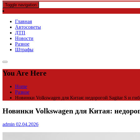
Toggle navigation
Главная
Автосоветы
ДТП
Новости
Разное
Штрафы
You Are Here
Home
Разное
Новинки Volkswagen для Китая: недорогой Sagitar S и г
Новинки Volkswagen для Китая: недорог
admin
02.04.2026