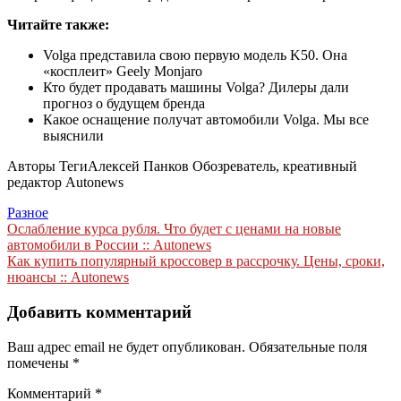
Читайте также:
Volga представила свою первую модель K50. Она
«косплеит» Geely Monjaro
Кто будет продавать машины Volga? Дилеры дали
прогноз о будущем бренда
Какое оснащение получат автомобили Volga. Мы все
выяснили
Авторы Теги
Алексей Панков Обозреватель, креативный
редактор Autonews
Разное
Навигация
Ослабление курса рубля. Что будет с ценами на новые
автомобили в России :: Autonews
по
Как купить популярный кроссовер в рассрочку. Цены, сроки,
записям
нюансы :: Autonews
Добавить комментарий
Ваш адрес email не будет опубликован.
Обязательные поля
помечены
*
Комментарий
*