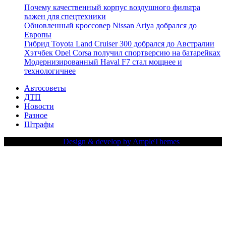
Почему качественный корпус воздушного фильтра
важен для спецтехники
Обновленный кроссовер Nissan Ariya добрался до
Европы
Гибрид Toyota Land Cruiser 300 добрался до Австралии
Хэтчбек Opel Corsa получил спортверсию на батарейках
Модернизированный Haval F7 стал мощнее и
технологичнее
Автосоветы
ДТП
Новости
Разное
Штрафы
Copy Right Text |
Design & develop by AmpleThemes