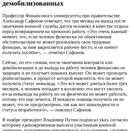
демобилизованных
Профессор Финансового университета при правительстве
Александр Сафонов отмечает, что три месяца на выход после
окончания военной службы дается человеку в качестве отдыха
перед возвращением на прежнюю работу. «Это очень важный
момент, что, если человек физически по объективным
обстоятельствам не может реализовать свои трудовые
функции, за ним закрепляется рабочее место, и он начнет
получать пособие», — отметил Сафонов.
Сейчас, по его словам, после окончания контракта или
демобилизации и до выхода на работу человек финансово не
защищен и не получает никаких выплат. Он может проходить
реабилитацию, в процессе которой выяснится, что он может
получить статус инвалида. «Это все может длиться более трех
месяцев, и человек попадает в коллизию: его могут уволить
из-за невыхода на работу, но он физически не может работать,
потому что еще лечится. И никакую помощь получить он не
может, это не предусмотрено, так как нет инвалидности и
статуса безработного», — пояснил Сафонов.
В ноябре президент Владимир Путин подписал указ, согласно
которому единовременная выплата участникам военной
операции, получившим инвалидность из-за ранения, составит