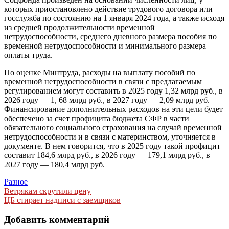
которых приостановлено действие трудового договора или
госслужба по состоянию на 1 января 2024 года, а также исходя
из средней продолжительности временной
нетрудоспособности, среднего дневного размера пособия по
временной нетрудоспособности и минимального размера
оплаты труда.
По оценке Минтруда, расходы на выплату пособий по
временной нетрудоспособности в связи с предлагаемым
регулированием могут составить в 2025 году 1,32 млрд руб., в
2026 году — 1, 68 млрд руб., в 2027 году — 2,09 млрд руб.
Финансирование дополнительных расходов на эти цели будет
обеспечено за счет профицита бюджета СФР в части
обязательного социального страхования на случай временной
нетрудоспособности и в связи с материнством, уточняется в
документе. В нем говорится, что в 2025 году такой профицит
составит 184,6 млрд руб., в 2026 году — 179,1 млрд руб., в
2027 году — 180,4 млрд руб.
Разное
Навигация
Ветрякам скрутили цену
ЦБ стирает надписи с заемщиков
по
записям
Добавить комментарий