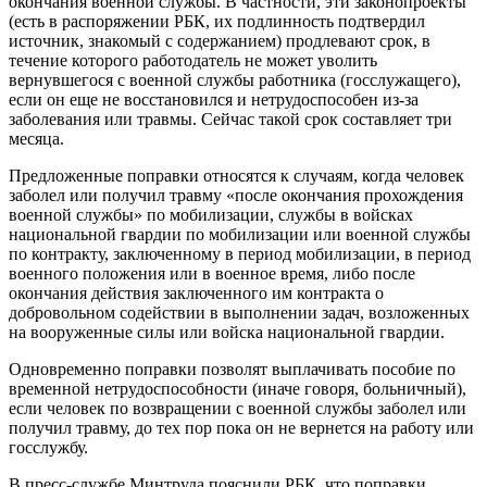
окончания военной службы. В частности, эти законопроекты
(есть в распоряжении РБК, их подлинность подтвердил
источник, знакомый с содержанием) продлевают срок, в
течение которого работодатель не может уволить
вернувшегося с военной службы работника (госслужащего),
если он еще не восстановился и нетрудоспособен из-за
заболевания или травмы. Сейчас такой срок составляет три
месяца.
Предложенные поправки относятся к случаям, когда человек
заболел или получил травму «после окончания прохождения
военной службы» по мобилизации, службы в войсках
национальной гвардии по мобилизации или военной службы
по контракту, заключенному в период мобилизации, в период
военного положения или в военное время, либо после
окончания действия заключенного им контракта о
добровольном содействии в выполнении задач, возложенных
на вооруженные силы или войска национальной гвардии.
Одновременно поправки позволят выплачивать пособие по
временной нетрудоспособности (иначе говоря, больничный),
если человек по возвращении с военной службы заболел или
получил травму, до тех пор пока он не вернется на работу или
госслужбу.
В пресс-службе Минтруда пояснили РБК, что поправки