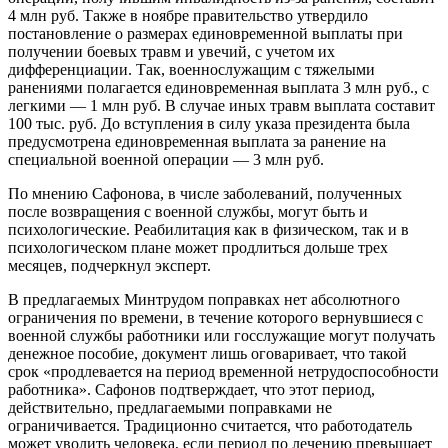
4 млн руб. Также в ноябре правительство утвердило
постановление о размерах единовременной выплаты при
получении боевых травм и увечий, с учетом их
дифференциации. Так, военнослужащим с тяжелыми
ранениями полагается единовременная выплата 3 млн руб., с
легкими — 1 млн руб. В случае иных травм выплата составит
100 тыс. руб. До вступления в силу указа президента была
предусмотрена единовременная выплата за ранение на
специальной военной операции — 3 млн руб.
По мнению Сафонова, в числе заболеваний, полученных
после возвращения с военной службы, могут быть и
психологические. Реабилитация как в физическом, так и в
психологическом плане может продлиться дольше трех
месяцев, подчеркнул эксперт.
В предлагаемых Минтрудом поправках нет абсолютного
ограничения по времени, в течение которого вернувшиеся с
военной службы работники или госслужащие могут получать
денежное пособие, документ лишь оговаривает, что такой
срок «продлевается на период временной нетрудоспособности
работника». Сафонов подтверждает, что этот период,
действительно, предлагаемыми поправками не
ограничивается. Традиционно считается, что работодатель
может уволить человека, если период по лечению превышает