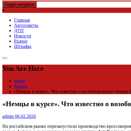
Toggle navigation
Главная
Автосоветы
ДТП
Новости
Разное
Штрафы
You Are Here
Home
Разное
«Немцы в курсе». Что известно о возобновлении сборки 
«Немцы в курсе». Что известно о возоб
admin
06.02.2026
На российском рынке перезапустили производство кроссоверов