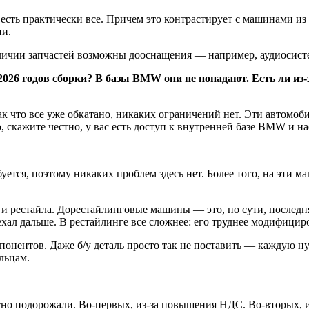
ть практически все. Причем это контрастирует с машинами из 
ии.
личии запчастей возможны дооснащения — например, аудиосисте
26 годов сборки? В базы BMW они не попадают. Есть ли из-з
 что все уже обкатано, никаких ограничений нет. Эти автомоби
 скажите честно, у вас есть доступ к внутренней базе BMW и н
уется, поэтому никаких проблем здесь нет. Более того, на эти м
а и рестайла. Дорестайлинговые машины — это, по сути, послед
ал дальше. В рестайлинге все сложнее: его труднее модифициро
мпонентов. Даже б/у деталь просто так не поставить — каждую 
льцам.
но подорожали. Во-первых, из-за повышения НДС. Во-вторых, из