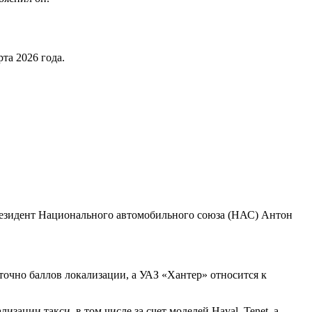
та 2026 года.
 президент Национального автомобильного союза (НАС) Антон
точно баллов локализации, а УАЗ «Хантер» относится к
ации такси, в том числе за счет моделей Haval, Tenet, а