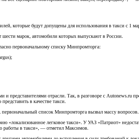
лей, которые будут допущены для использования в такси с 1 мар
от шести марок, автомобили которых выпускают в России.
гласно первоначальному списку Минпромторга:
argus);
ми и представителями отрасли. Так, в разговоре с Autonews.ru
представить в качестве такси.
 первоначальный список Минпромторга вызвал массу вопросов.
рию «локализованное легковое такси». У УАЗ «Патриот» недоста
о работы в такси», — отметил Максимов.
ругими автомобилями до вступления в силу требований к локализ