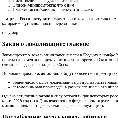
Послабления: чего удалось добиться
Список Минпромторга: что с ним
1 марта: такси будет закрываться и дорожать
1 марта в России вступает в силу закон о локализации такси. 
которые могут использовать перевозчики.
rbc.group
Закон о локализации: главное
Законопроект о локализации такси внесли в Госдуму в ноябре
палаты парламента по промышленности и торговле Владимир Гу
считаные недели — с марта 2026-го.
По новым правилам, автомобили будут включаться в реестр та
общее число баллов локализации при производстве машин
автомобиль был произведен в рамках специального инвест
Однако вступление закона в силу отложили для некоторых росс
марта 2028 года, а в Дальневосточном федеральном округе — до
можно использовать до окончания срока эксплуатации).
Послабления: чего удалось добиться