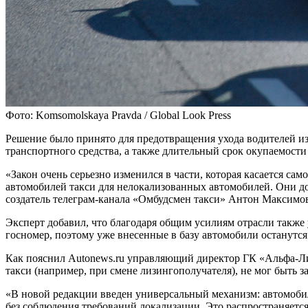
Фото: Komsomolskaya Pravda / Global Look Press
Решение было принято для предотвращения ухода водителей из
транспортного средства, а также длительный срок окупаемости 
«Закон очень серьезно изменился в части, которая касается са
автомобилей такси для нелокализованных автомобилей. Они до
создатель телеграм-канала «Омбудсмен такси» Антон Максимо
Эксперт добавил, что благодаря общим усилиям отрасли также
госномер, поэтому уже внесенные в базу автомобили останутся
Как пояснил Autonews.ru управляющий директор ГК «Альфа-Ли
такси (например, при смене лизингополучателя), не мог быть 
«В новой редакции введен универсальный механизм: автомобил
без соблюдения требований локализации. Это распространяется