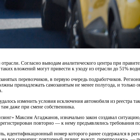
 отрасли. Согласно выводам аналитического центра при правите
таких вложений могут привести к уходу из отрасли до 51% водит
мозанятых перевозчиков, в первую очередь подработчиков. Регио
лжны принадлежать самозанятым не менее полугода, и только он
в.
 удалось изменить условия исключения автомобиля из реестра т
 там даже при смене собственника.
зинг» Максим Агаджанов, изначально закон создавал ситуацию,
зарегистрирован повторно — к нему предъявлялись требования по
ь, идентификационный номер которого ранее содержался в регио
 на все сценарии: повторный лизинг, выкуп, перепродажу», — п