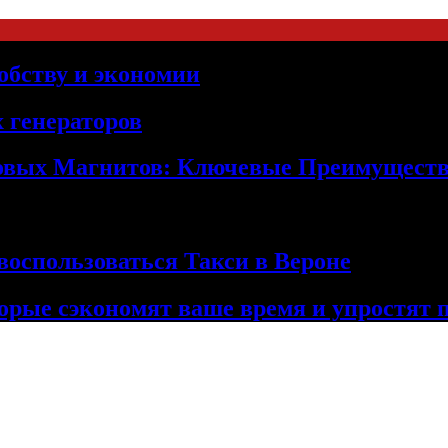
обству и экономии
 генераторов
овых Магнитов: Ключевые Преимущест
оспользоваться Такси в Вероне
орые сэкономят ваше время и упростят 