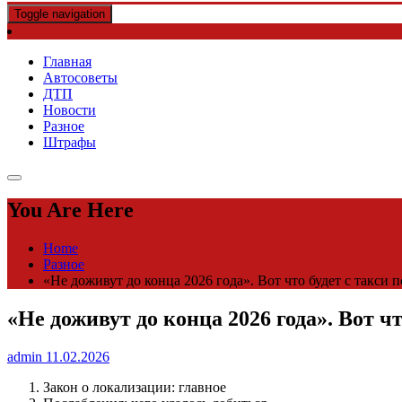
Toggle navigation
Главная
Автосоветы
ДТП
Новости
Разное
Штрафы
You Are Here
Home
Разное
«Не доживут до конца 2026 года». Вот что будет с такси п
«Не доживут до конца 2026 года». Вот чт
admin
11.02.2026
Закон о локализации: главное