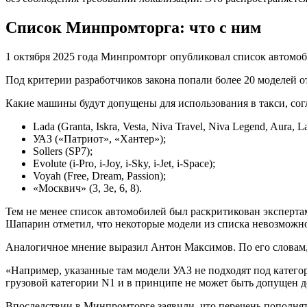
Список Минпромторга: что с ним
1 октября 2025 года
Минпромторг
опубликовал список автомоби
Под критерии разработчиков закона попали более 20 моделей 
Какие машины будут допущены для использования в такси, со
Lada (Granta, Iskra, Vesta, Niva Travel, Niva Legend, Aura, L
УАЗ («Патриот», «Хантер»);
Sollers (SP7);
Evolute (i-Pro, i-Joy, i-Sky, i-Jet, i-Space);
Voyah (Free, Dream, Passion);
«Москвич» (3, 3е, 6, 8).
Тем не менее список автомобилей был раскритикован эксперта
Шапарин отметил, что некоторые модели из списка невозможно 
Аналогичное мнение выразил Антон Максимов. По его словам,
«Например, указанные там модели УАЗ не подходят под катего
грузовой категории N1 и в принципе не может быть допущен д
Впоследствии в Минпромторге заявили, что перечень пополнят д