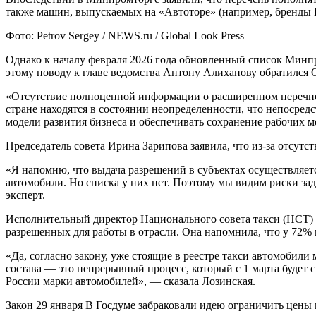
также машин, выпускаемых на «Автоторе» (например, бренды 
Фото: Petrov Sergey / NEWS.ru / Global Look Press
Однако к началу февраля 2026 года обновленный список Минпро
этому поводу к главе ведомства Антону Алиханову обратился 
«Отсутствие полноценной информации о расширенном перечне 
стране находятся в состоянии неопределенности, что непосре
модели развития бизнеса и обеспечивать сохранение рабочих ме
Председатель совета Ирина Зарипова заявила, что из-за отсутст
«Я напомню, что выдача разрешений в субъектах осуществляе
автомобили. Но списка у них нет. Поэтому мы видим риски зад
эксперт.
Исполнительный директор Национального совета такси (НСТ) Н
разрешенных для работы в отрасли. Она напомнила, что у 72% 
«Да, согласно закону, уже стоящие в реестре такси автомоби
состава — это непрерывный процесс, который с 1 марта будет с
России марки автомобилей», — сказала Лозинская.
Закон
29 января
В Госдуме забраковали идею ограничить цены