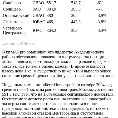
Свиблово
СВАО
551,7
518,7
–6%
Солнцево
ЗАО
384,9
365,5
–5%
Останкинский
СВАО
380
365
–3,9%
Лефортово
ЮВАО
465,1
447,3
–3,8%
Чертаново
ЮАО
364,2
352
–3,4%
Центральное
Данные: bnMAP.pro
В bnMAP.pro объясняют, что лидерство Академического
района обусловлено появлением в структуре экспозиции
лотов в новом проекте комфорт-класса — раньше продажи
здесь велись только в бизнес-классе. «В проекте комфорт-
класса цена 1 кв. м существенно ниже, что и вызвало общее
снижение средней цены по району», — пояснили аналитики.
По данным компании «Бест-Новострой», в октябре 2024 года
средняя цена 1 кв. м на рынке новостроек Москвы составила
591,3 тыс. руб., что на 1,6% больше сентябрьского показателя.
Отсутствие заметного роста цен на столичные новостройки
эксперты связывают не только с окончанием в июле
программы льготной ипотеки с господдержкой, но также с
высокой ключевой ставкой Центробанка и отсутствием
общедоступных программ по приобретение недвижимости.