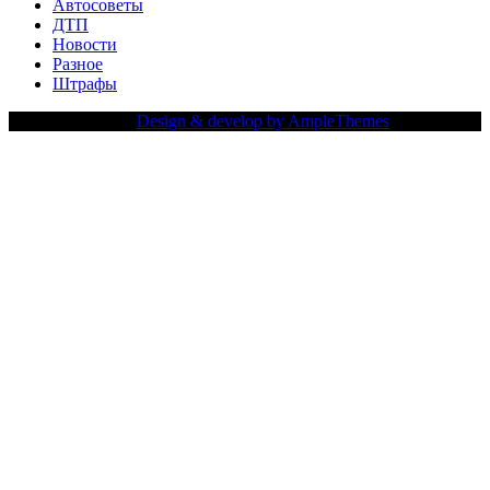
Автосоветы
ДТП
Новости
Разное
Штрафы
Copy Right Text |
Design & develop by AmpleThemes