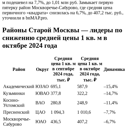
м подешевел на 7,7%, до 1,01 млн руб. Замыкает первую
пятерку район Москворечье-Сабурово, где средняя цена
первичного «квадрата» снизилась на 6,7%, до 407,2 тыс. руб.,
уточнили в bnMAP.pro.
Районы Старой Москвы — лидеры по
снижению средней цены 1 кв. м в
октябре 2024 года
Средняя
Средняя
цена 1 кв. м
цена 1 кв. м
в сентябре
в октябре
Район
Округ
Динамика
2024 года,
2024 года,
тыс. ₽
тыс. ₽
Академический
ЮЗАО
695,1
587,9
–15,4%
Кузьминки
ЮВАО
377,8
322,2
–14,7%
Косино-
ВАО
280,8
248,9
–11,4%
Ухтомский
Пресненский
ЦАО
1 094,3
1 010,6
–7,7%
Москворечье-
ЮАО
436,5
407,2
–6,7%
Сабурово