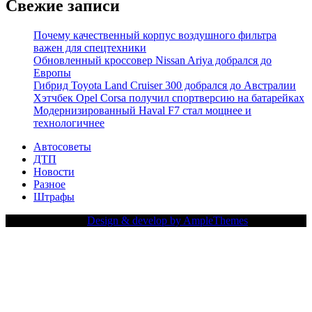
Свежие записи
Почему качественный корпус воздушного фильтра
важен для спецтехники
Обновленный кроссовер Nissan Ariya добрался до
Европы
Гибрид Toyota Land Cruiser 300 добрался до Австралии
Хэтчбек Opel Corsa получил спортверсию на батарейках
Модернизированный Haval F7 стал мощнее и
технологичнее
Автосоветы
ДТП
Новости
Разное
Штрафы
Copy Right Text |
Design & develop by AmpleThemes