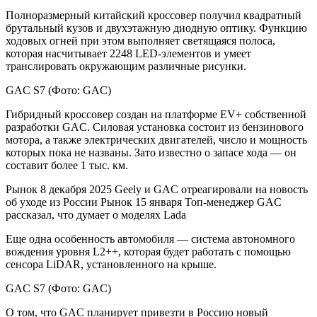
Полноразмерный китайский кроссовер получил квадратный
брутальный кузов и двухэтажную диодную оптику. Функцию
ходовых огней при этом выполняет светящаяся полоса,
которая насчитывает 2248 LED-элементов и умеет
транслировать окружающим различные рисунки.
GAC S7
(Фото: GAC)
Гибридный кроссовер создан на платформе EV+ собственной
разработки GAC. Силовая установка состоит из бензинового
мотора, а также электрических двигателей, число и мощность
которых пока не названы. Зато известно о запасе хода — он
составит более 1 тыс. км.
Рынок
8 декабря 2025
Geely и GAC отреагировали на новость
об уходе из России
Рынок
15 января
Топ-менеджер GAC
рассказал, что думает о моделях Lada
Еще одна особенность автомобиля — система автономного
вождения уровня L2++, которая будет работать с помощью
сенсора LiDAR, установленного на крыше.
GAC S7
(Фото: GAC)
О том, что GAC планирует привезти в Россию новый