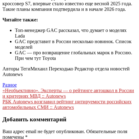
кроссовер S7, впервые стало известно еще весной 2025 года.
Такие планы компания подтвердила и в начале 2026 года.
Читайте также:
Топ-менеджер GAC рассказал, что думает о моделях
Lada
GAC представит в России несколько новинок. Список
моделей
GAC — про возвращение глобальных марок в Россию.
При чем тут Toyota
Авторы Теги
Михаил Переходько Редактор отдела новостей
Autonews
Разное
Навигация
«Необъективно». Эксперты — о рейтинге автошкол в России
и критериях МВД :: Autonews
по
РБК Autonews возглавил рейтинг цитируемости российских
записям
автомобильных СМИ :: Autonews
Добавить комментарий
Ваш адрес email не будет опубликован.
Обязательные поля
помечены
*