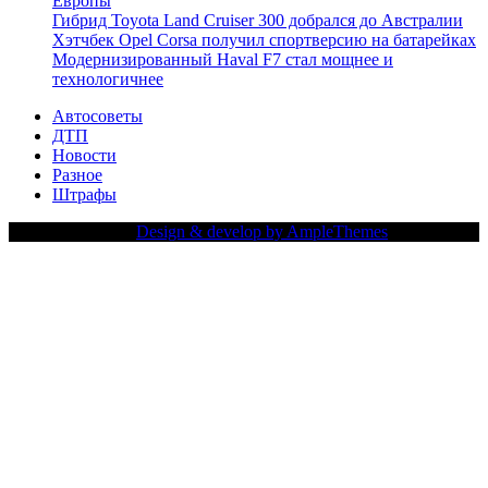
Европы
Гибрид Toyota Land Cruiser 300 добрался до Австралии
Хэтчбек Opel Corsa получил спортверсию на батарейках
Модернизированный Haval F7 стал мощнее и
технологичнее
Автосоветы
ДТП
Новости
Разное
Штрафы
Copy Right Text |
Design & develop by AmpleThemes