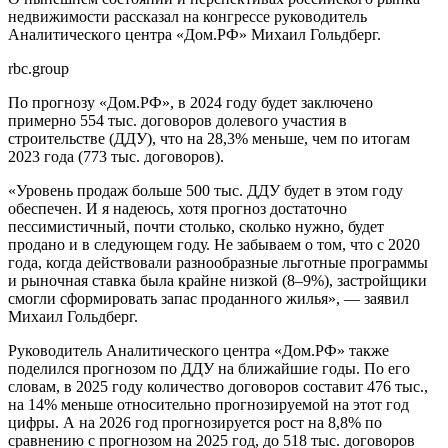
недвижимости рассказал на конгрессе руководитель
Аналитического центра «Дом.РФ» Михаил Гольдберг.
rbc.group
По прогнозу «Дом.РФ», в 2024 году будет заключено
примерно 554 тыс. договоров долевого участия в
строительстве (ДДУ), что на 28,3% меньше, чем по итогам
2023 года (773 тыс. договоров).
«Уровень продаж больше 500 тыс. ДДУ будет в этом году
обеспечен. И я надеюсь, хотя прогноз достаточно
пессимистичный, почти столько, сколько нужно, будет
продано и в следующем году. Не забываем о том, что с 2020
года, когда действовали разнообразные льготные программы
и рыночная ставка была крайне низкой (8–9%), застройщики
смогли сформировать запас проданного жилья», — заявил
Михаил Гольдберг.
Руководитель Аналитического центра «Дом.РФ» также
поделился прогнозом по ДДУ на ближайшие годы. По его
словам, в 2025 году количество договоров составит 476 тыс.,
на 14% меньше относительно прогнозируемой на этот год
цифры. А на 2026 год прогнозируется рост на 8,8% по
сравнению с прогнозом на 2025 год, до 518 тыс. договоров