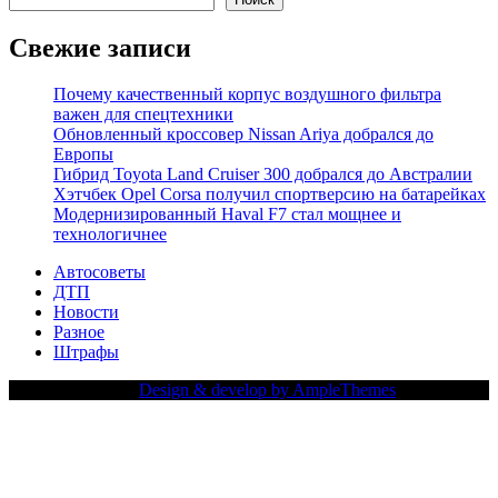
Свежие записи
Почему качественный корпус воздушного фильтра
важен для спецтехники
Обновленный кроссовер Nissan Ariya добрался до
Европы
Гибрид Toyota Land Cruiser 300 добрался до Австралии
Хэтчбек Opel Corsa получил спортверсию на батарейках
Модернизированный Haval F7 стал мощнее и
технологичнее
Автосоветы
ДТП
Новости
Разное
Штрафы
Copy Right Text |
Design & develop by AmpleThemes