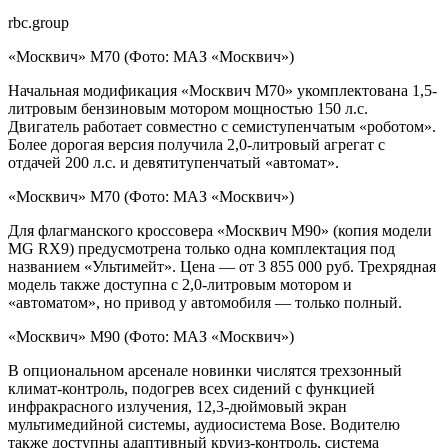
rbc.group
«Москвич» M70
(Фото: МАЗ «Москвич»)
Начальная модификация «Москвич М70» укомплектована 1,5-
литровым бензиновым мотором мощностью 150 л.с.
Двигатель работает совместно с семиступенчатым «роботом».
Более дорогая версия получила 2,0-литровый агрегат с
отдачей 200 л.с. и девятитупенчатый «автомат».
«Москвич» M70
(Фото: МАЗ «Москвич»)
Для флагманского кроссовера «Москвич М90» (копия модели
MG RX9) предусмотрена только одна комплектация под
названием «Ультимейт». Цена — от 3 855 000 руб. Трехрядная
модель также доступна с 2,0-литровым мотором и
«автоматом», но привод у автомобиля — только полный.
«Москвич» M90
(Фото: МАЗ «Москвич»)
В опциональном арcенале новинки числятся трехзонный
климат-контроль, подогрев всех сидений с функцией
инфракрасного излучения, 12,3-дюймовый экран
мультимедийной системы, аудиосистема Bose. Водителю
также доступны адаптивный круиз-контроль, система