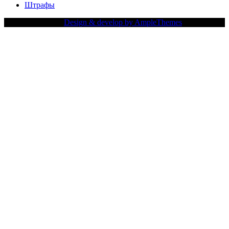
Штрафы
Copy Right Text |
Design & develop by AmpleThemes