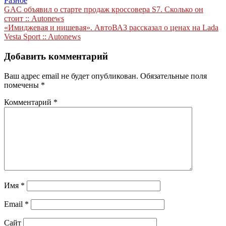
Разное
Навигация
GAC объявил о старте продаж кроссовера S7. Сколько он
стоит :: Autonews
по
«Имиджевая и нишевая». АвтоВАЗ рассказал о ценах на Lada
записям
Vesta Sport :: Autonews
Добавить комментарий
Ваш адрес email не будет опубликован.
Обязательные поля
помечены
*
Комментарий
*
Имя
*
Email
*
Сайт