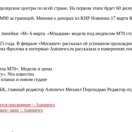
илерские центры по всей стране. На первом этапе будет 60 дил
М90 за границей. Мнения о донорах из КНР
Новинки
17 марта
К
инейки «М» 6 марта. «Младшая» модель под индексом M70 стоит 
25 года. В феврале «Москвич» рассказал об успешном прохожде
а Фролова в интервью Autonews.ru рассказала о намерениях по
ича М70». Модели и цены
y». Что известно
планах и новом седане
РБК, главный редактор Autonews
Михаил Переходько Редактор от
ся прозрачнее :: Autonews
рых» шин :: Autonews