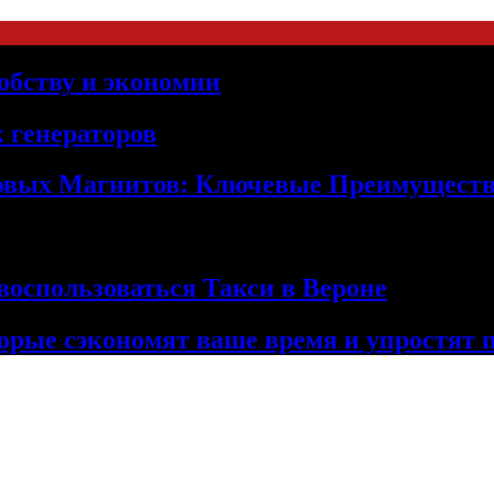
обству и экономии
 генераторов
овых Магнитов: Ключевые Преимущест
оспользоваться Такси в Вероне
орые сэкономят ваше время и упростят 