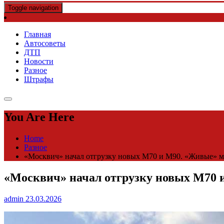
Toggle navigation
Главная
Автосоветы
ДТП
Новости
Разное
Штрафы
You Are Here
Home
Разное
«Москвич» начал отгрузку новых М70 и М90. «Живые» м
«Москвич» начал отгрузку новых М70 и
admin
23.03.2026