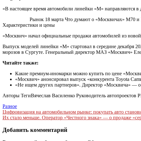
«В настоящее время автомобили линейки «М» направляются в д
M70 vs M90
Рынок
18 марта
Что думают о «Москвичах» М70 и 
Характеристики и цены
«Москвич» начал официальные продажи автомобилей из новой л
Выпуск моделей линейки «М» стартовал в середине декабря 20
морозов в Сургуте. Генеральный директор МАЗ «Москвич» Елен
Читайте также:
Какие премиум-иномарки можно купить по цене «Москв
«Москвич» анонсировал выпуск «конкурента Toyota Camr
«Не ищем других партнеров». Директор «Москвича» — о 
Авторы Теги
Вячеслав Василенко Руководитель автопроектов 
Разное
Навигация
Цифровизация на автомобильном рынке: покупать авто становит
Их стало меньше. Оператор «Честного знака» — о продаже «се
по
записям
Добавить комментарий