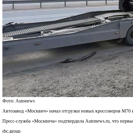
Фото: Autonews
Автозавод «Москвич» начал отгрузки новых кроссоверов М70 и
Пресс-служба «Москвича» подтвердила Autonews.ru, что первы
rbc.group