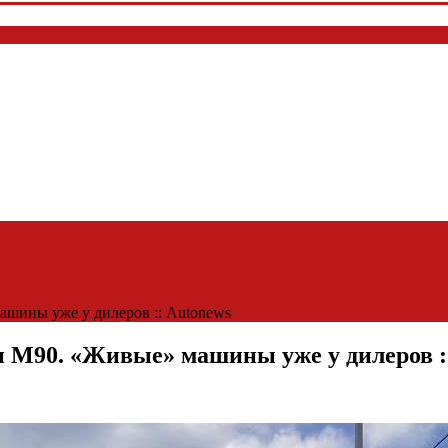
ашины уже у дилеров :: Autonews
 М90. «Живые» машины уже у дилеров :