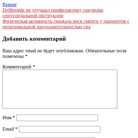
Разное
Навигация
Defibrotide не улучшал профилактику синдрома
синусоидальной обструкции
по
Физическая активность снижала риск смерти у пациентов с
записям
неоптимальной продолжительностью сна
Добавить комментарий
Ваш адрес email не будет опубликован.
Обязательные поля
помечены
*
Комментарий
*
Имя
*
Email
*