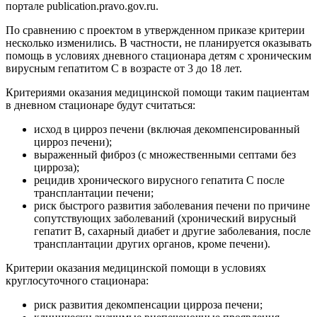
портале publication.pravo.gov.ru.
По сравнению с проектом в утвержденном приказе критерии
несколько изменились. В частности, не планируется оказывать
помощь в условиях дневного стационара детям с хроническим
вирусным гепатитом С в возрасте от 3 до 18 лет.
Критериями оказания медицинской помощи таким пациентам
в дневном стационаре будут считаться:
исход в цирроз печени (включая декомпенсированный
цирроз печени);
выраженный фиброз (с множественными септами без
цирроза);
рецидив хронического вирусного гепатита С после
трансплантации печени;
риск быстрого развития заболевания печени по причине
сопутствующих заболеваний (хронический вирусный
гепатит В, сахарный диабет ‎и другие заболевания, после
трансплантации других органов, кроме печени).
Критерии оказания медицинской помощи в условиях
круглосуточного стационара:
риск развития декомпенсации цирроза печени;