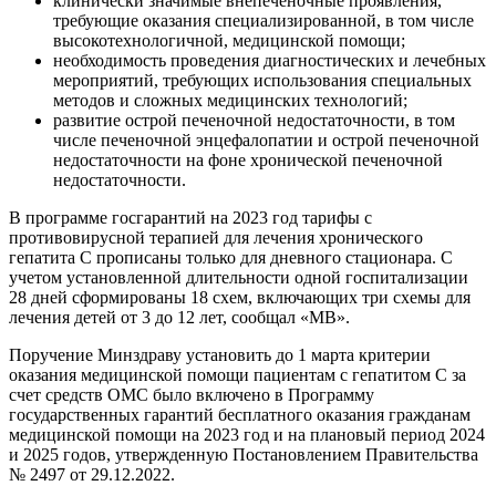
клинически значимые внепеченочные проявления,
требующие оказания специализированной, в том числе
высокотехнологичной, медицинской помощи;
необходимость проведения диагностических и лечебных
мероприятий, требующих использования специальных
методов и сложных медицинских технологий;
развитие острой печеночной недостаточности, в том
числе печеночной энцефалопатии и острой печеночной
недостаточности на фоне хронической печеночной
недостаточности.
В программе госгарантий на 2023 год тарифы с
противовирусной терапией для лечения хронического
гепатита С прописаны только для дневного стационара. С
учетом установленной длительности одной госпитализации
28 дней сформированы 18 схем, включающих три схемы для
лечения детей от 3 до 12 лет,
сообщал «МВ».
Поручение Минздраву установить до 1 марта критерии
оказания медицинской помощи пациентам с гепатитом С за
счет средств ОМС
было включено
в Программу
государственных гарантий бесплатного оказания гражданам
медицинской помощи на 2023 год и на плановый период 2024
и 2025 годов, утвержденную Постановлением Правительства
№ 2497 от 29.12.2022.