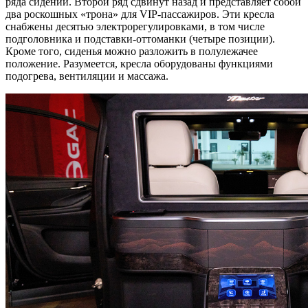
ряда сидений. Второй ряд сдвинут назад и представляет собой
два роскошных «трона» для VIP-пассажиров. Эти кресла
снабжены десятью электрорегулировками, в том числе
подголовника и подставки-оттоманки (четыре позиции).
Кроме того, сиденья можно разложить в полулежачее
положение. Разумеется, кресла оборудованы функциями
подогрева, вентиляции и массажа.