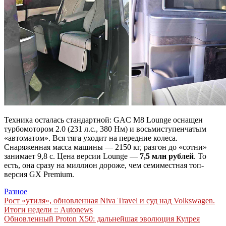
Техника осталась стандартной: GAC M8 Lounge оснащен
турбомотором 2.0 (231 л.с., 380 Нм) и восьмиступенчатым
«автоматом». Вся тяга уходит на передние колеса.
Снаряженная масса машины — 2150 кг, разгон до «сотни»
занимает 9,8 с. Цена версии Lounge —
7,5 млн рублей
. То
есть, она сразу на миллион дороже, чем семиместная топ-
версия GX Premium.
Разное
Навигация
Рост «утиля», обновленная Niva Travel и суд над Volkswagen.
Итоги недели :: Autonews
по
Обновленный Proton X50: дальнейшая эволюция Кулрея