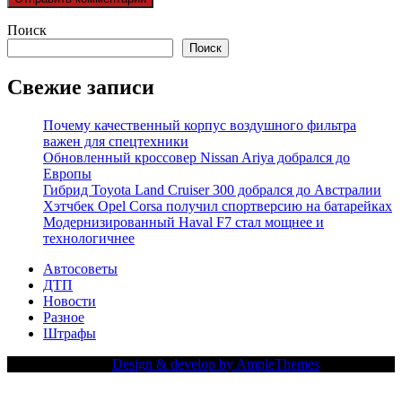
Поиск
Поиск
Свежие записи
Почему качественный корпус воздушного фильтра
важен для спецтехники
Обновленный кроссовер Nissan Ariya добрался до
Европы
Гибрид Toyota Land Cruiser 300 добрался до Австралии
Хэтчбек Opel Corsa получил спортверсию на батарейках
Модернизированный Haval F7 стал мощнее и
технологичнее
Автосоветы
ДТП
Новости
Разное
Штрафы
Copy Right Text |
Design & develop by AmpleThemes