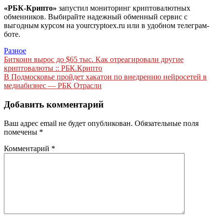
«РБК-Крипто»
запустил мониторинг криптовалютных
обменников. Выбирайте надежный обменный сервис с
выгодным курсом на yourcryptoex.ru или в удобном телеграм-
боте.
Разное
Навигация
Биткоин вырос до $65 тыс. Как отреагировали другие
криптовалюты :: РБК.Крипто
по
В Подмосковье пройдет хакатон по внедрению нейросетей в
записям
медиабизнес — РБК Отрасли
Добавить комментарий
Ваш адрес email не будет опубликован.
Обязательные поля
помечены
*
Комментарий
*