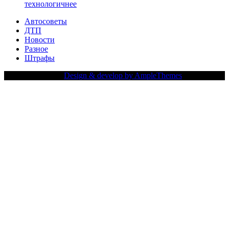
технологичнее
Автосоветы
ДТП
Новости
Разное
Штрафы
Copy Right Text |
Design & develop by AmpleThemes