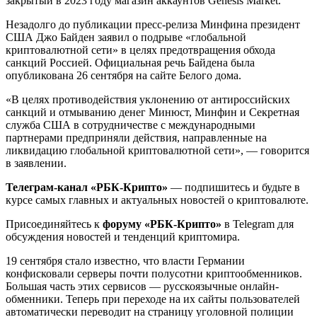
закрытый в 2023 году магазин аккаунтов Genesis Market.
Незадолго до публикации пресс-релиза Минфина президент
США Джо Байден заявил о подрыве «глобальной
криптовалютной сети» в целях предотвращения обхода
санкций Россией. Официальная речь Байдена была
опубликована 26 сентября на сайте Белого дома.
«В целях противодействия уклонению от антироссийских
санкций и отмыванию денег Минюст, Минфин и Секретная
служба США в сотрудничестве с международными
партнерами предприняли действия, направленные на
ликвидацию глобальной криптовалютной сети», — говорится
в заявлении.
Телеграм-канал «РБК-Крипто»
— подпишитесь и будьте в
курсе самых главных и актуальных новостей о криптовалюте.
Присоединяйтесь к
форуму «РБК-Крипто»
в Telegram для
обсуждения новостей и тенденций криптомира.
19 сентября стало известно, что власти Германии
конфисковали серверы почти полусотни криптообменников.
Большая часть этих сервисов — русскоязычные онлайн-
обменники. Теперь при переходе на их сайты пользователей
автоматически переводит на страницу уголовной полиции