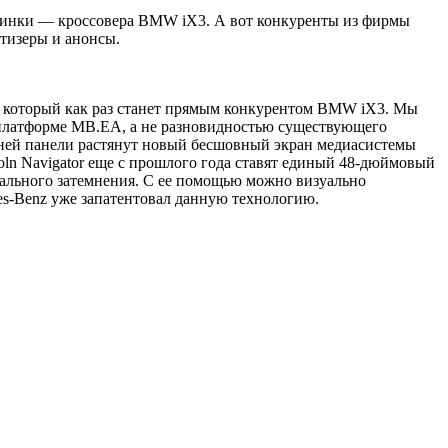
винки — кроссовера BMW iX3. А вот конкуренты из фирмы
тизеры и анонсы.
, который как раз станет прямым конкурентом BMW iX3. Мы
 платформе MB.EA, а не разновидностью существующего
едней панели растянут новый бесшовный экран медиасистемы
ln Navigator еще с прошлого года ставят единый 48-дюймовый
окального затемнения. С ее помощью можно визуально
des-Benz уже запатентовал данную технологию.