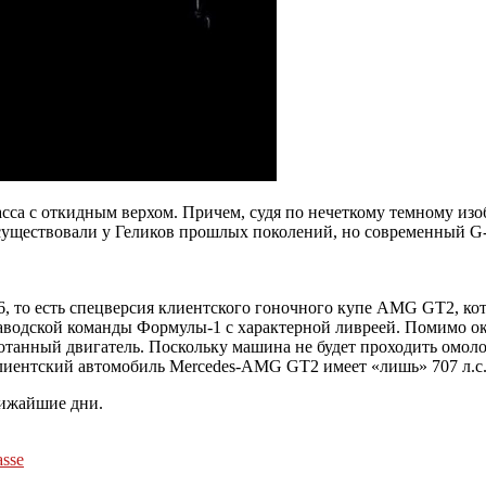
асса с откидным верхом. Причем, судя по нечеткому темному и
ществовали у Геликов прошлых поколений, но современный G-к
6, то есть спецверсия клиентского гоночного купе AMG GT2, к
заводской команды Формулы-1 с характерной ливреей. Помимо о
отанный двигатель. Поскольку машина не будет проходить омол
клиентский автомобиль Mercedes-AMG GT2 имеет «лишь» 707 л.с.
лижайшие дни.
sse