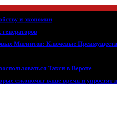
обству и экономии
 генераторов
овых Магнитов: Ключевые Преимущест
оспользоваться Такси в Вероне
орые сэкономят ваше время и упростят 