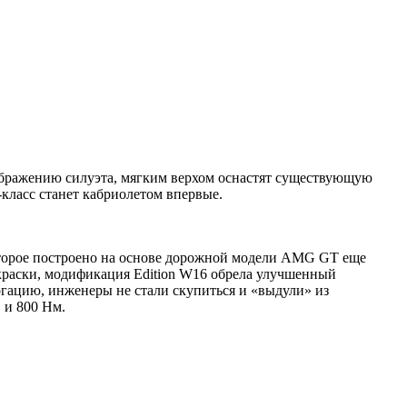
зображению силуэта, мягким верхом оснастят существующую
ласс станет кабриолетом впервые.
оторое построено на основе дорожной модели AMG GT еще
краски, модификация Edition W16 обрела улучшенный
огацию, инженеры не стали скупиться и «выдули» из
 и 800 Нм.