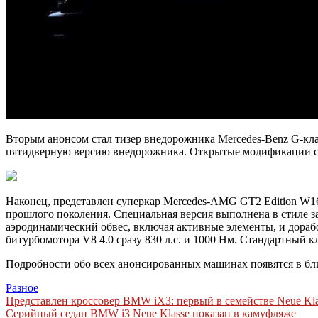
Вторым анонсом стал тизер внедорожника Mercedes-Benz G-кл
пятидверную версию внедорожника. Открытые модификации су
Наконец, представлен суперкар Mercedes-AMG GT2 Edition W1
прошлого поколения. Специальная версия выполнена в стиле 
аэродинамический обвес, включая активные элементы, и дораб
битурбомотора V8 4.0 сразу 830 л.с. и 1000 Нм. Стандартный 
Подробности обо всех анонсированных машинах появятся в б
Разное
Навигация
Представлен кроссовер BMW iX3: первый в семействе Neue Kla
Серийный седан BMW i3 Neue Klasse показан в камуфляже