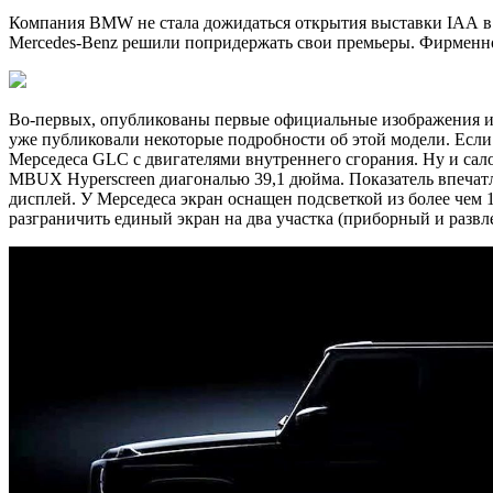
Компания BMW не стала дожидаться открытия выставки IAA в
Mercedes-Benz решили попридержать свои премьеры. Фирменное
Во-первых, опубликованы первые официальные изображения ин
уже публиковали некоторые подробности об этой модели. Есл
Мерседеса GLC с двигателями внутреннего сгорания. Ну и сал
MBUX Hyperscreen диагональю 39,1 дюйма. Показатель впечатл
дисплей. У Мерседеса экран оснащен подсветкой из более чем 
разграничить единый экран на два участка (приборный и развл