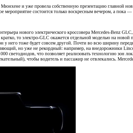
 Мюнхене и уже провела собственную презентацию главной но
 мероприятие состоится только воскресным вечером, а пока — 
терьера нового электрического кроссовера Mercedes-Benz GLC
и кратко, то электро-GLC окажется отдельной моделью на новой
он у него тоже будет совсем другой. Почти во всю ширину пер
яющий, но уже не рекордный: например, на внедорожники Linco
1000 светодиодов, что позволяет реализовать технологию зон л
екательный), чтобы водитель и пассажир не отвлекались. Merce