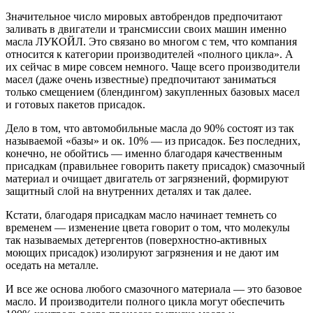
Значительное число мировых автобрендов предпочитают
заливать в двигатели и трансмиссии своих машин именно
масла ЛУКОЙЛ. Это связано во многом с тем, что компания
относится к категории производителей «полного цикла». А
их сейчас в мире совсем немного. Чаще всего производители
масел (даже очень известные) предпочитают заниматься
только смещением (блендингом) закупленных базовых масел
и готовых пакетов присадок.
Дело в том, что автомобильные масла до 90% состоят из так
называемой «базы» и ок. 10% — из присадок. Без последних,
конечно, не обойтись — именно благодаря качественным
присадкам (правильнее говорить пакету присадок) смазочный
материал и очищает двигатель от загрязнений, формируют
защитный слой на внутренних деталях и так далее.
Кстати, благодаря присадкам масло начинает темнеть со
временем — изменение цвета говорит о том, что молекулы
так называемых детергентов (поверхностно-активных
моющих присадок) изолируют загрязнения и не дают им
оседать на металле.
И все же основа любого смазочного материала — это базовое
масло. И производители полного цикла могут обеспечить