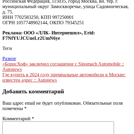
Российская Федерация, 115035, город Москва, вн. тер. г.
муниципальный округ Замоскворечье, улица Садовническая,
д. 75.
ИНН 7702583250, КПП 997250001
ОГРН 1057748902144, ОКПО 79345251
Реклама: ООО «ЛЛК- Интернешнл», Erid:
F7NfYUJCUneLr2UmN6ye
Теги
Разное
Навигация
«БорисХоф» заключил соглашение с Sinomach Automobile ::
Autonews
по
Где купить в 2024 году премиальные автомобили в Москве:
записям
известен адрес :: Autonews
Добавить комментарий
Ваш адрес email не будет опубликован.
Обязательные поля
помечены
*
Комментарий
*