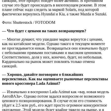
санкций, этот процесс пойдет более активно. В противном
случае это будет происходить в вялотекущем режиме. В этом
плане сейчас надо следить за маркой Solaris, под которой
фактически вернулись Hyundai и Kia, а также Mazda и Suzuki.
Фото: Shutterstock / FOTODOM
— Что будет с ценами на таких возвращенцев?
— Многие думают, что ушедшие марки вернутся с ценами,
как на китайские модели. Однако такого в текущем моменте
не проглядывается никак. Возвращаться они изначально будут
с небольшими прямыми поставками и высоким ценником.
Соответственно, доля у них, конечно, будет, но небольшая.
Кардинально на рынок может повлиять только отмена
санкций.
— Хорошо, давайте поговорим о ближайших
перспективах. Как вы оцениваете рыночные перспективы
нового кроссовера Lada Azimut?
— Изначально я воспринял Lada Azimut как «вау, новая модель
АвтоВАЗа». Однако потом задался вопросом ее возможного
ценового позиционирования. В случае если его стоимость
уйдет к 2,5 млн руб., его ждет просто огромное конкурентное
окружение. Этой модели будет крайне тяжело на рынке, и я