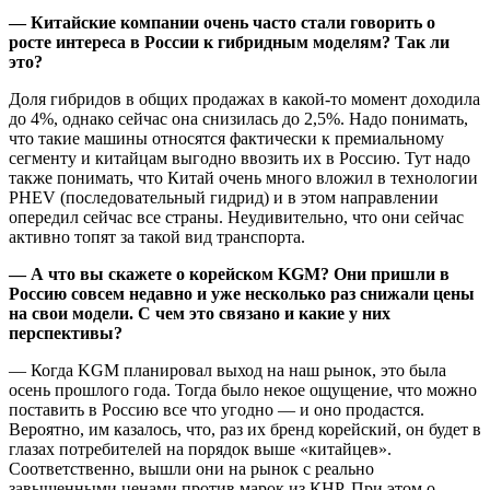
— Китайские компании очень часто стали говорить о
росте интереса в России к гибридным моделям? Так ли
это?
Доля гибридов в общих продажах в какой-то момент доходила
до 4%, однако сейчас она снизилась до 2,5%. Надо понимать,
что такие машины относятся фактически к премиальному
сегменту и китайцам выгодно ввозить их в Россию. Тут надо
также понимать, что Китай очень много вложил в технологии
PHEV (последовательный гидрид) и в этом направлении
опередил сейчас все страны. Неудивительно, что они сейчас
активно топят за такой вид транспорта.
— А что вы скажете о корейском KGM? Они пришли в
Россию совсем недавно и уже несколько раз снижали цены
на свои модели. С чем это связано и какие у них
перспективы?
— Когда KGM планировал выход на наш рынок, это была
осень прошлого года. Тогда было некое ощущение, что можно
поставить в Россию все что угодно — и оно продастся.
Вероятно, им казалось, что, раз их бренд корейский, он будет в
глазах потребителей на порядок выше «китайцев».
Соответственно, вышли они на рынок с реально
завышенными ценами против марок из КНР. При этом о