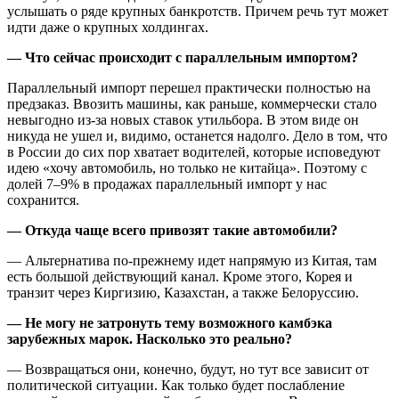
услышать о ряде крупных банкротств. Причем речь тут может
идти даже о крупных холдингах.
— Что сейчас происходит с параллельным импортом?
Параллельный импорт перешел практически полностью на
предзаказ. Ввозить машины, как раньше, коммерчески стало
невыгодно из-за новых ставок утильбора. В этом виде он
никуда не ушел и, видимо, останется надолго. Дело в том, что
в России до сих пор хватает водителей, которые исповедуют
идею «хочу автомобиль, но только не китайца». Поэтому с
долей 7–9% в продажах параллельный импорт у нас
сохранится.
— Откуда чаще всего привозят такие автомобили?
— Альтернатива по-прежнему идет напрямую из Китая, там
есть большой действующий канал. Кроме этого, Корея и
транзит через Киргизию, Казахстан, а также Белоруссию.
— Не могу не затронуть тему возможного камбэка
зарубежных марок. Насколько это реально?
— Возвращаться они, конечно, будут, но тут все зависит от
политической ситуации. Как только будет послабление