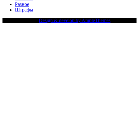
Разное
Штрафы
Copy Right Text |
Design & develop by AmpleThemes