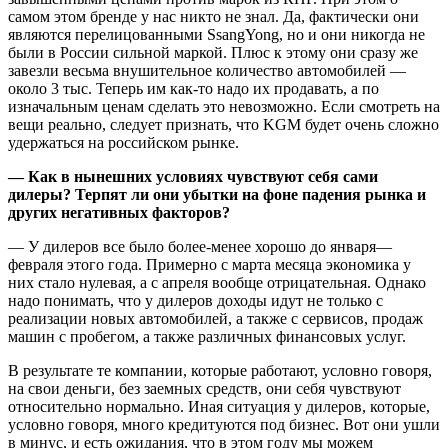
самом этом бренде у нас никто не знал. Да, фактически они
являются перелицованными SsangYong, но и они никогда не
были в России сильной маркой. Плюс к этому они сразу же
завезли весьма внушительное количество автомобилей —
около 3 тыс. Теперь им как-то надо их продавать, а по
изначальным ценам сделать это невозможно. Если смотреть на
вещи реально, следует признать, что KGM будет очень сложно
удержаться на российском рынке.
— Как в нынешних условиях чувствуют себя сами
дилеры? Терпят ли они убытки на фоне падения рынка и
других негативных факторов?
— У дилеров все было более-менее хорошо до января—
февраля этого года. Примерно с марта месяца экономика у
них стало нулевая, а с апреля вообще отрицательная. Однако
надо понимать, что у дилеров доходы идут не только с
реализации новых автомобилей, а также с сервисов, продаж
машин с пробегом, а также различных финансовых услуг.
В результате те компании, которые работают, условно говоря,
на свои деньги, без заемных средств, они себя чувствуют
относительно нормально. Иная ситуация у дилеров, которые,
условно говоря, много кредитуются под бизнес. Вот они ушли
в минус, и есть ожидания, что в этом году мы можем