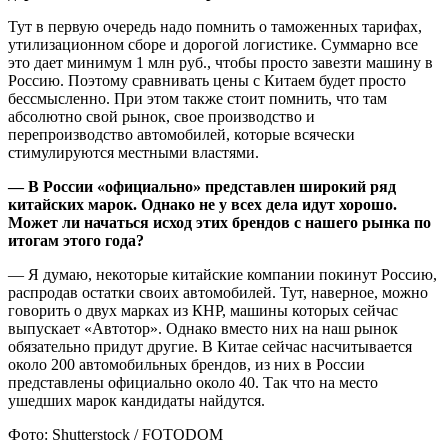
Тут в первую очередь надо помнить о таможенных тарифах,
утилизационном сборе и дорогой логистике. Суммарно все
это дает минимум 1 млн руб., чтобы просто завезти машину в
Россию. Поэтому сравнивать цены с Китаем будет просто
бессмысленно. При этом также стоит помнить, что там
абсолютно свой рынок, свое производство и
перепроизводство автомобилей, которые всячески
стимулируются местными властями.
— В России «официально» представлен широкий ряд
китайских марок. Однако не у всех дела идут хорошо.
Может ли начаться исход этих брендов с нашего рынка по
итогам этого года?
— Я думаю, некоторые китайские компании покинут Россию,
распродав остатки своих автомобилей. Тут, наверное, можно
говорить о двух марках из КНР, машины которых сейчас
выпускает «Автотор». Однако вместо них на наш рынок
обязательно придут другие. В Китае сейчас насчитывается
около 200 автомобильных брендов, из них в России
представлены официально около 40. Так что на место
ушедших марок кандидаты найдутся.
Фото: Shutterstock / FOTODOM