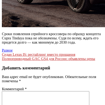
Сроки появления серийного кроссовера по образцу концепта
Cupra Tindaya пока не обозначены. Судя по всему, ждать его
придется долго — как минимум до 2030 года.
Разное
Навигация
Седан Lexus IS: рестайлинг вместо прощания
Полноприводный GAC GS4 для России: объявлены цены
по
записям
Добавить комментарий
Ваш адрес email не будет опубликован.
Обязательные поля
помечены
*
Комментарий
*