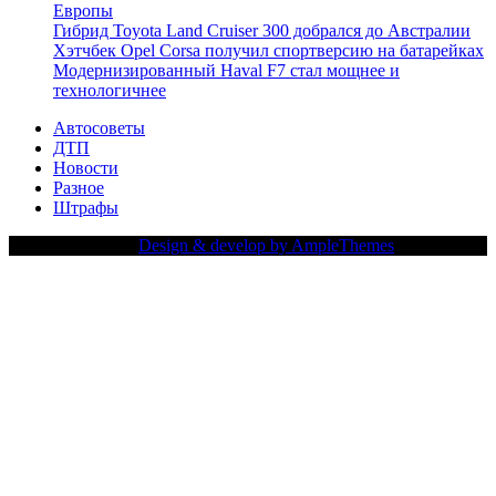
Европы
Гибрид Toyota Land Cruiser 300 добрался до Австралии
Хэтчбек Opel Corsa получил спортверсию на батарейках
Модернизированный Haval F7 стал мощнее и
технологичнее
Автосоветы
ДТП
Новости
Разное
Штрафы
Copy Right Text |
Design & develop by AmpleThemes