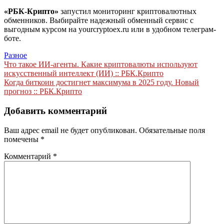
«РБК-Крипто»
запустил мониторинг криптовалютных
обменников. Выбирайте надежный обменный сервис с
выгодным курсом на yourcryptoex.ru или в удобном телеграм-
боте.
Разное
Навигация
Что такое ИИ-агенты. Какие криптовалюты используют
искусственный интеллект (ИИ) :: РБК.Крипто
по
Когда биткоин достигнет максимума в 2025 году. Новый
записям
прогноз :: РБК.Крипто
Добавить комментарий
Ваш адрес email не будет опубликован.
Обязательные поля
помечены
*
Комментарий
*