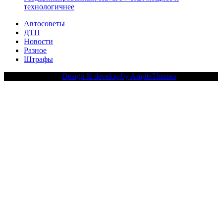
технологичнее
Автосоветы
ДТП
Новости
Разное
Штрафы
Copy Right Text |
Design & develop by AmpleThemes