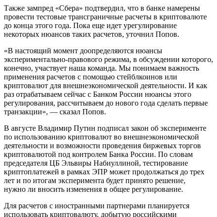
Также зампред «Сбера» подтвердил, что в банке намерены
провести тестовые трансграничные расчеты в криптовалюте
до конца этого года. Пока еще идет урегулирование
некоторых нюансов таких расчетов, уточнил Попов.
«В настоящий момент доопределяются нюансы
экспериментально-правового режима, в обсуждении которого,
конечно, участвует наша команда. Мы понимаем важность
применения расчетов с помощью стейблкоинов или
криптовалют для внешнеэкономической деятельности. И как
раз отрабатываем сейчас с Банком России нюансы этого
регулирования, рассчитываем до нового года сделать первые
транзакции», — сказал Попов.
В августе Владимир Путин подписал закон об эксперименте
по использованию криптовалют во внешнеэкономической
деятельности и возможности проведения биржевых торгов
криптовалютой под контролем Банка России. По словам
председателя ЦБ Эльвиры Набиуллиной, тестирование
криптоплатежей в рамках ЭПР может продолжаться до трех
лет и по итогам эксперимента будет принято решение,
нужно ли вносить изменения в общее регулирование.
Для расчетов с иностранными партнерами планируется
использовать криптовалюту, добытую российскими