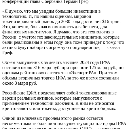
конференции глава Сбербанка Герман Греф.
«Я думаю, что мы увидим большие инвестиции в
технологию. И, по нашим оценкам, мировой
токенизированный рынок до 2030 года достигнет $16 трлн.
Это, конечно, большая возможность для бизнеса, для
финансовых институтов. Я думаю, что эта технология в
России, с учетом тех законодательных инициатив, которые
были реализованы в этом году, она тоже приведет к тому, что
активы будут набирать огромную популярность», — сказал
Греф.
Объем выпущенных за девять месяцев 2024 года ЦФА
составил около 316 млрд руб. при прогнозе 125 млрд руб., по
оценкам рейтингового агентства «Эксперт РА». При этом
объемы вторичных торгов ЦФА за это же время составили
около 3 млрд руб.
Российские ЦФА представляют собой токенизированные
версии реальных активов, которые выпускаются с
применением технологии блокчейн. К ним не относятся
криптовалюты или токены, доступные на криптобиржах.
Одной из ключевых проблем этого рынка остается
несовместимость большинства существующих платформ ЦФА
(операторов информационных систем, ОИС) — с токенами,