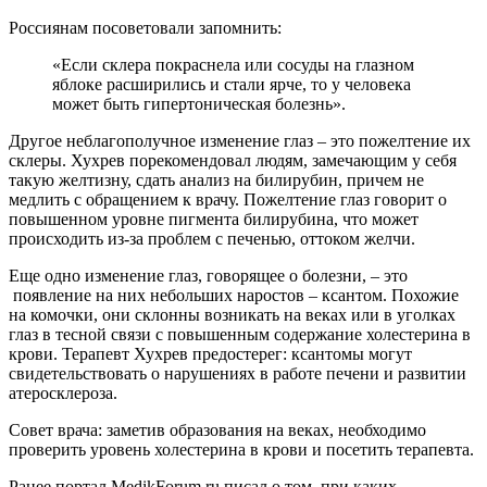
Россиянам посоветовали запомнить:
«Если склера покраснела или сосуды на глазном
яблоке расширились и стали ярче, то у человека
может быть гипертоническая болезнь».
Другое неблагополучное изменение глаз – это пожелтение их
склеры. Хухрев порекомендовал людям, замечающим у себя
такую желтизну, сдать анализ на билирубин, причем не
медлить с обращением к врачу. Пожелтение глаз говорит о
повышенном уровне пигмента билирубина, что может
происходить из-за проблем с печенью, оттоком желчи.
Еще одно изменение глаз, говорящее о болезни, – это
появление на них небольших наростов – ксантом. Похожие
на комочки, они склонны возникать на веках или в уголках
глаз в тесной связи с повышенным содержание холестерина в
крови. Терапевт Хухрев предостерег: ксантомы могут
свидетельствовать о нарушениях в работе печени и развитии
атеросклероза.
Совет врача: заметив образования на веках, необходимо
проверить уровень холестерина в крови и посетить терапевта.
Ранее портал MedikForum.ru писал о том, при каких