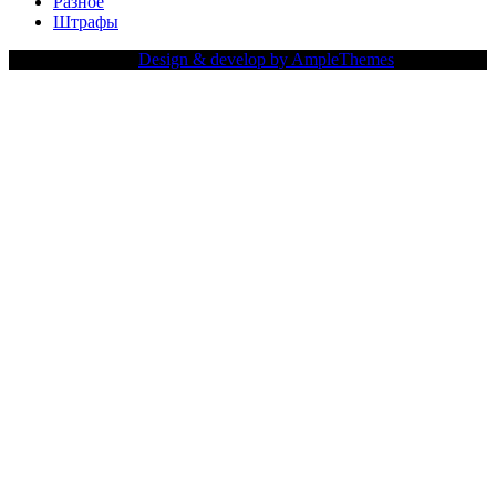
Разное
Штрафы
Copy Right Text |
Design & develop by AmpleThemes