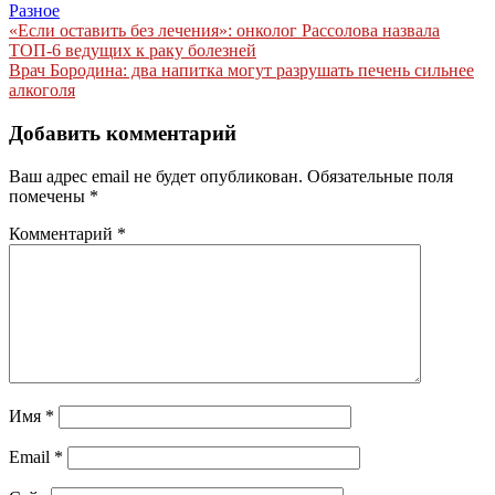
Разное
Навигация
«Если оставить без лечения»: онколог Рассолова назвала
ТОП-6 ведущих к раку болезней
по
Врач Бородина: два напитка могут разрушать печень сильнее
записям
алкоголя
Добавить комментарий
Ваш адрес email не будет опубликован.
Обязательные поля
помечены
*
Комментарий
*
Имя
*
Email
*