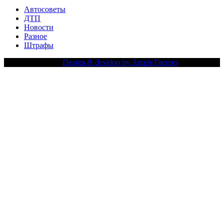
Автосоветы
ДТП
Новости
Разное
Штрафы
Copy Right Text |
Design & develop by AmpleThemes