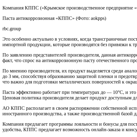
Компания КППС («Крымское производственное предприятие «С
Паста антикоррозионная «КППС»
(Фото: aokpps)
rbc.group
Это особенно актуально в условиях, когда трансграничные по
импортной продукции, которые производятся без привязки к 
По заявлению представителей производителя, данная антикорро
факт, что спрос на антикоррозионную пасту отечественного п
По мнению производителя, их продукт выделяется среди аналог
до 3 мм, способствуя образованию защитной пленки и предотв
что важно для подготовки металлических поверхностей к окра
Паста эффективно работает при температурах до — 10°С, и эт
Ценовая политика производителя делает продукт доступным дл
АО КППС располагает в своем распоряжении собственной исп
иностранного производства, а также производственной базой 
Компания предлагает программы лояльности и бонусы для пост
удобства, КППС предлагает возможность онлайн-заказа и конс