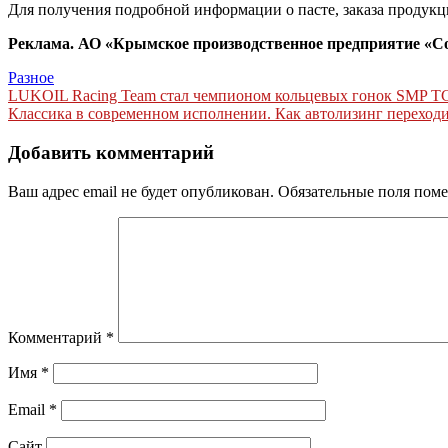
Для получения подробной информации о пасте, заказа продук
Реклама. АО «Крымское производственное предприятие «
Разное
Навигация
LUKOIL Racing Team стал чемпионом кольцевых гонок SMP TCR
Классика в современном исполнении. Как автолизинг переходи
по
записям
Добавить комментарий
Ваш адрес email не будет опубликован.
Обязательные поля пом
Комментарий
*
Имя
*
Email
*
Сайт