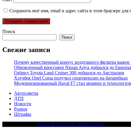
Сохранить моё имя, email и адрес сайта в этом браузере д
Поиск
Поиск
Свежие записи
Почему качественный корпус воздушного фильтра важен 
Обновленный кроссовер Nissan Ariya добрался до Европы
Гибрид Toyota Land Cruiser 300 добрался до Австралии
Хэтчбек Opel Corsa получил спортверсию на батарейках
Модернизированный Haval F7 стал мощнее и технологич
Автосоветы
ДТП
Новости
Разное
Штрафы
Copy Right Text |
Design & develop by AmpleThemes