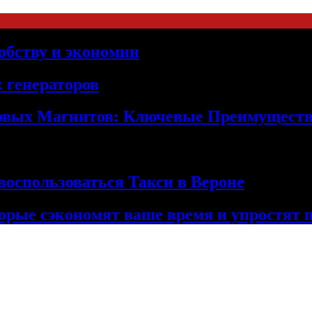
обству и экономии
 генераторов
овых Магнитов: Ключевые Преимущест
оспользоваться Такси в Вероне
орые сэкономят ваше время и упростят 