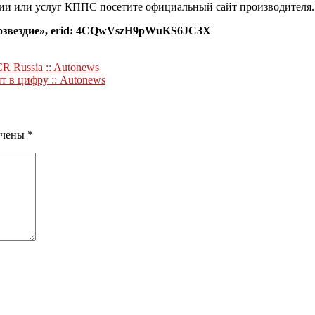
ции или услуг КППС посетите официальный сайт производителя.
Созвездие», erid: 4CQwVszH9pWuKS6JC3X
 Russia :: Autonews
т в цифру :: Autonews
ечены
*