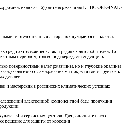
с коррозией, включая «Удалитель ржавчины КППС ORIGINAL».
льными, и отечественный авторынок нуждается в аналогах
ак среди автомехаников, так и рядовых автолюбителей. Тот
отчетным периодом, только подтверждает тенденцию.
олько поверхностный налет ржавчины, но и глубокие окалины
 высокую адгезию с лакокрасочными покрытиями и грунтами,
ых деталей.
лей и мастерских в российских климатических условиях.
сследований электронной компонентной базы продукции
продукции.
купателей и сервисных центров. Для дополнительного
ее решение для защиты от коррозии.