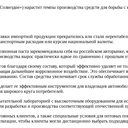
озвездие») нарастит темпы производства средств для борьбы 
ставки импортной продукции прекратились или стали нерентабе
транспортным расходам или курсам национальной валюты.
зионная паста зарекомендовала себя на российском авторынке, к
роизводства вырос практически вдвое по сравнению с прошлым 
ов благодаря своему составу, который эффективно удаляет не т
ращая дальнейшее коррозионное воздействие. Это обеспечивает
шиванию. Состав средства увеличивает срок службы обработанн
о делает ее эффективным инструментом для владельцев автомоби
я широкого круга потребителей.
ытательной лабораторией с высокоточным оборудованием для и
для разработки и производства соответствующей отечественной 
оянных клиентов, а также специальные условия для оптовых по
ультации, чтобы клиенты могли дистанционно выбрать подходящ