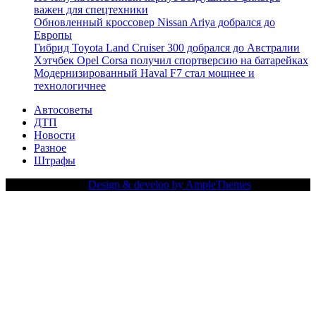
важен для спецтехники
Обновленный кроссовер Nissan Ariya добрался до
Европы
Гибрид Toyota Land Cruiser 300 добрался до Австралии
Хэтчбек Opel Corsa получил спортверсию на батарейках
Модернизированный Haval F7 стал мощнее и
технологичнее
Автосоветы
ДТП
Новости
Разное
Штрафы
Copy Right Text |
Design & develop by AmpleThemes