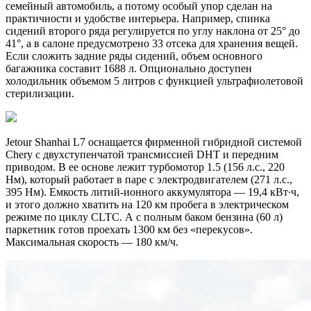
семейный автомобиль, а потому особый упор сделан на
практичности и удобстве интерьера. Например, спинка
сидений второго ряда регулируется по углу наклона от 25° до
41°, а в салоне предусмотрено 33 отсека для хранения вещей.
Если сложить задние ряды сидений, объем основного
багажника составит 1688 л. Опционально доступен
холодильник объемом 5 литров с функцией ультрафиолетовой
стерилизации.
Jetour Shanhai L7 оснащается фирменной гибридной системой
Chery с двухступенчатой трансмиссией DHT и передним
приводом. В ее основе лежит турбомотор 1.5 (156 л.с., 220
Нм), который работает в паре с электродвигателем (271 л.с.,
395 Нм). Емкость литий-ионного аккумулятора — 19,4 кВт∙ч,
и этого должно хватить на 120 км пробега в электрическом
режиме по циклу CLTC. А с полным баком бензина (60 л)
паркетник готов проехать 1300 км без «перекусов».
Максимальная скорость — 180 км/ч.