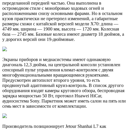
переделанной передней частью. Она выполнена в
остромодном стиле с монобровью ходовых огней и
расположенными снизу основными фарами. Но в остальном
кузов практически не претерпел изменений, а габаритные
размеры схожи с китайской версией модели X70: длина —
4749 мм, ширина — 1900 мм, высота — 1720 мм. Колесная
база — 2745 мм. Базовые колеса имеют диаметр 18 дюймов, а
у дорогих версий они 19-дюймовые.
Экраны приборов и медиасистемы имеют одинаковую
диагональ 12,3 дюйма, на центральной консоли установлен
сенсорный пульт управления климат-контролем с двумя
многофункциональными вращающимися рукоятками.
Предусмотрен автопилот второго уровня, то есть
продвинутый адаптивный круиз-контроль. В список другого
оборудования входят камеры кругового обзора, беспроводная
зарядка мощностью 50 Вт, протокол Huawei HiCar,
аудиосистема Sony. Паркетник может иметь салон на пять или
семь мест в зависимости от комплектации.
Производитель позиционирует Jetour Shanhai L7 как