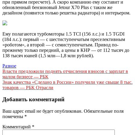
при прямом пересчете). А скоро компанию ему составит и
обновленный бензиновый Jetour X70 Plus с таким же
дизайном (появится только решетка радиатора) и интерьером.
Ему полагаются турбомоторы 1.5 TCI (156 л.с.) и 1.5 TGDI
(184 л.с.): первый — с шестиступенчатым преселективным
«роботом», а второй — с семиступенчатым. Привод по-
прежнему только передний, а цены в КНР — от 112 тысяч до
138 тысяч юаней (1,5 млн—1,8 млн рублей).
Разное
Навигация
Власти предложили поднять отчисления взносов с зарплат в
малом бизнесе — РБК
по
Знак качества «Сделано в России» получили уже свыше 8 тыс.
записям
товаров — РБК Отрасли
Добавить комментарий
Ваш адрес email не будет опубликован.
Обязательные поля
помечены
*
Комментарий
*