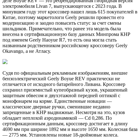
деле Boyue REV — это ребрендированная гибридная версия
электромобиля Livan 7, выпускающегося с 2023 года. В
минувшем году этот кроссовер нашел лишь 615 покупателей в
Китае, поэтому маркетологи Geely решили провести его
модернизацию и заодно повысить статус за счет смены
шильдиков. Примечательно, что ранее эта модель была
внесена в сертификационную базу данных Минпрома КНР
под именем Geely Haoyue R7, то есть она могла стать
названным родственником российскому кроссоверу Geely
Okavango, а не Атласу.
Судя по официальным рекламным изображениям, внешне
бензоэлектрический Geely Boyue REV практически не
отличается от исходного батарейного Ливана. Кроссовер
сохранил приземистый купеобразный кузов, украшенный
защитным обвесом и двухэтажной передней оптикой с
монофонарем на корме. Единственные новации —
классические дверные ручки, сменившие недавно
запрещенные в КНР выдвижные. Несмотря на это, кузов
обладает неплохой аэродинамикой — Cd 0,286. По
сертификационным данным, кроссовер достигает в длину
4690 мм при ширине 1892 мм и высоте 1650 мм. Колесная база
— 2775 мм. Установлены новые 18‑дюймовые колеса.