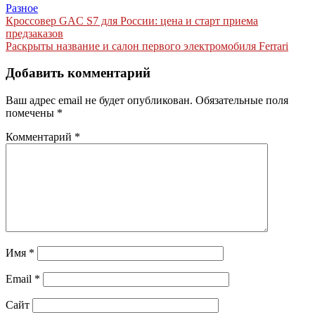
Разное
Навигация
Кроссовер GAC S7 для России: цена и старт приема
предзаказов
по
Раскрыты название и салон первого электромобиля Ferrari
записям
Добавить комментарий
Ваш адрес email не будет опубликован.
Обязательные поля
помечены
*
Комментарий
*
Имя
*
Email
*
Сайт