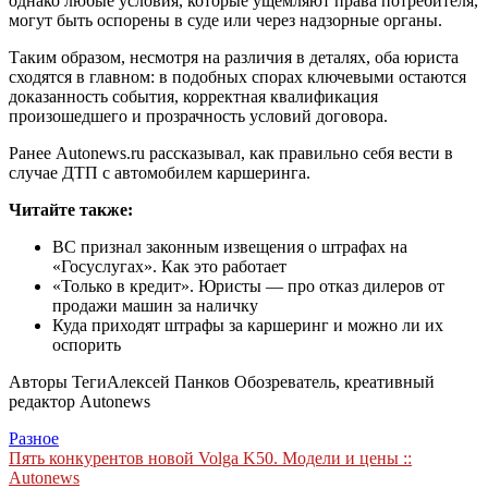
однако любые условия, которые ущемляют права потребителя,
могут быть оспорены в суде или через надзорные органы.
Таким образом, несмотря на различия в деталях, оба юриста
сходятся в главном: в подобных спорах ключевыми остаются
доказанность события, корректная квалификация
произошедшего и прозрачность условий договора.
Ранее Autonews.ru рассказывал, как правильно себя вести в
случае ДТП с автомобилем каршеринга.
Читайте также:
ВС признал законным извещения о штрафах на
«Госуслугах». Как это работает
«Только в кредит». Юристы — про отказ дилеров от
продажи машин за наличку
Куда приходят штрафы за каршеринг и можно ли их
оспорить
Авторы Теги
Алексей Панков Обозреватель, креативный
редактор Autonews
Разное
Навигация
Пять конкурентов новой Volga K50. Модели и цены ::
Autonews