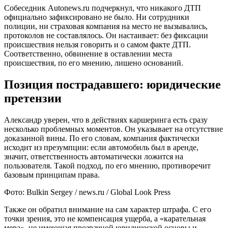
Собеседник Autonews.ru подчеркнул, что никакого ДТП
официально зафиксировано не было. Ни сотрудники
полиции, ни страховая компания на место не вызывались,
протоколов не составлялось. Он настаивает: без фиксации
происшествия нельзя говорить и о самом факте ДТП.
Соответственно, обвинение в оставлении места
происшествия, по его мнению, лишено оснований.
Позиция пострадавшего: юридические
претензии
Александр уверен, что в действиях каршеринга есть сразу
несколько проблемных моментов. Он указывает на отсутствие
доказанной вины. По его словам, компания фактически
исходит из презумпции: если автомобиль был в аренде,
значит, ответственность автоматически ложится на
пользователя. Такой подход, по его мнению, противоречит
базовым принципам права.
Фото: Bulkin Sergey / news.ru / Global Look Press
Также он обратил внимание на сам характер штрафа. С его
точки зрения, это не компенсация ущерба, а «карательная
мера», не имеющая прозрачной юридической основы и