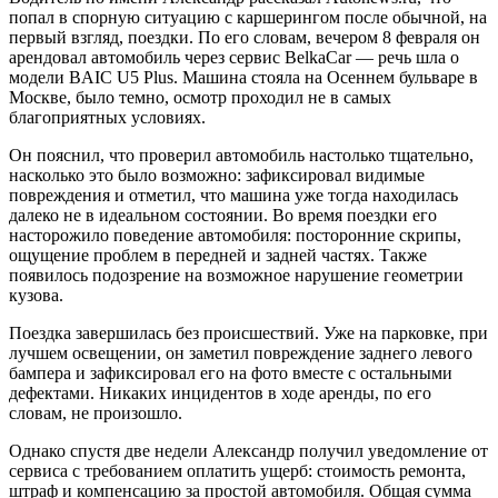
попал в спорную ситуацию с каршерингом после обычной, на
первый взгляд, поездки. По его словам, вечером 8 февраля он
арендовал автомобиль через сервис BelkaCar — речь шла о
модели BAIC U5 Plus. Машина стояла на Осеннем бульваре в
Москве, было темно, осмотр проходил не в самых
благоприятных условиях.
Он пояснил, что проверил автомобиль настолько тщательно,
насколько это было возможно: зафиксировал видимые
повреждения и отметил, что машина уже тогда находилась
далеко не в идеальном состоянии. Во время поездки его
насторожило поведение автомобиля: посторонние скрипы,
ощущение проблем в передней и задней частях. Также
появилось подозрение на возможное нарушение геометрии
кузова.
Поездка завершилась без происшествий. Уже на парковке, при
лучшем освещении, он заметил повреждение заднего левого
бампера и зафиксировал его на фото вместе с остальными
дефектами. Никаких инцидентов в ходе аренды, по его
словам, не произошло.
Однако спустя две недели Александр получил уведомление от
сервиса с требованием оплатить ущерб: стоимость ремонта,
штраф и компенсацию за простой автомобиля. Общая сумма