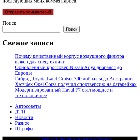
последующих моих комментариев.
Поиск
Поиск
Свежие записи
Почему качественный корпус воздушного фильтра
важен для спецтехники
Обновленный кроссовер Nissan Ariya добрался до
Европы
Гибрид Toyota Land Cruiser 300 добрался до Австралии
Хэтчбек Opel Corsa получил спортверсию на батарейках
Модернизированный Haval F7 стал мощнее и
технологичнее
Автосоветы
ДТП
Новости
Разное
Штрафы
Copy Right Text |
Design & develop by AmpleThemes