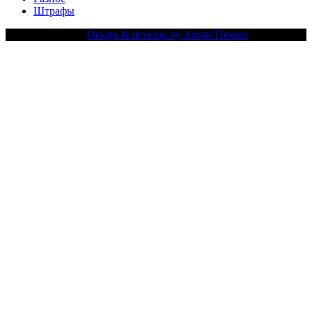
Штрафы
Copy Right Text |
Design & develop by AmpleThemes