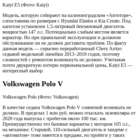
Kaiyi E5
(Фото: Kaiyi)
Модель, которую собирают на калининградском «Автоторе»,
сопоставима по размерам с Hyundai Elantra и Kia Cerato. Под
капотом установлен 1,5-литровый бензиновый двигатель
мощностью 147 л.с. Потенциально слабым местом является
вариатор. Но при правильной эксплуатации и должном
обслуживании он не должен доставить проблем. По факту
данная модель — серьезно переработанный Chery Arrizo
седьмой модельной линейки 2013–2019 годов, поэтому
сложностей с ремонтом возникнуть не должно. Учитывая
почти двукратную потерю первоначальной цены, Kaiyi E5 —
интересный выбор.
Volkswagen Polo V
Volkswagen Polo
(Фото: Volkswagen)
В качестве седана Volkswagen Polo V сомнений возникать не
должно. В пределах 1 млн руб. можно отыскать экземпляры от
2020 года выпуска с пробегом около 100 тыс. км.
Преимущественно это базовые варианты с мотором 105 л.с.,
на механике. Старший, 110-сильный двигатель в тандеме с
«автоматом» тоже имеется в продаже, но пробеги у таких