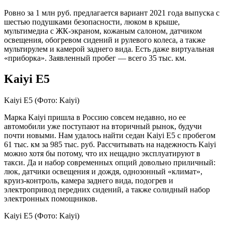
Ровно за 1 млн руб. предлагается вариант 2021 года выпуска с
шестью подушками безопасности, люком в крыше,
мультимедиа с ЖК-экраном, кожаным салоном, датчиком
освещения, обогревом сидений и рулевого колеса, а также
мультирулем и камерой заднего вида. Есть даже виртуальная
«приборка». Заявленный пробег — всего 35 тыс. км.
Kaiyi E5
Kaiyi E5
(Фото: Kaiyi)
Марка Kaiyi пришла в Россию совсем недавно, но ее
автомобили уже поступают на вторичный рынок, будучи
почти новыми. Нам удалось найти седан Kaiyi E5 с пробегом
61 тыс. км за 985 тыс. руб. Рассчитывать на надежность Kaiyi
можно хотя бы потому, что их нещадно эксплуатируют в
такси. Да и набор современных опций довольно приличный:
люк, датчики освещения и дождя, однозонный «климат»,
круиз-контроль, камера заднего вида, подогрев и
электропривод передних сидений, а также солидный набор
электронных помощников.
Kaiyi E5
(Фото: Kaiyi)