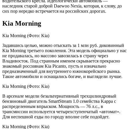
водительского кресла. Идеологически автомобиль —
наследник старой доброй Daewoo Nexia, которая, к слову, до
сих пор нередко встречается на российских дорогах.
Kia Morning
Kia Morning
(Фото: Kia)
Задавшись целью, можно отыскать за 1 млн руб. диковинный
Kia Morning третьего поколения. Эта модель официально у нас
не продавалась, но массово завозилась в страну через
Владивосток. Под странным именем скрывается прекрасно
знакомый россиянам Kia Picanto, пусть и изначально
предназначенный для внутреннего южнокорейского рынка.
Такие автомобили и оснащались богаче, и выглядели лучше.
Kia Morning
(Фото: Kia)
В арсенале модели безальтернативный трехцилиндровый
бензиновый двигатель SmartStream 1.0 семейства Kappa с
распределенным впрыском. Мощность — 76 л.с., в
трансмиссии используется четырехступенчатый «автомат».
Для неспешной езды по городу вполне себе подойдет.
Kia Morning
(Фото: Kia)