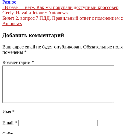
Разное
Навигация
«В базе — нет». Как мы покупали доступный кроссовер
Geely, Haval и Jetour :: Autonews
по
Билет 2, вопрос 7 ПДД. Правильный ответ с пояснением ::
записям
Autonews
Добавить комментарий
Ваш адрес email не будет опубликован.
Обязательные поля
помечены
*
Комментарий
*
Имя
*
Email
*
Сайт