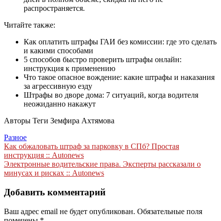
распространяется.
Читайте также:
Как оплатить штрафы ГАИ без комиссии: где это сделать
и какими способами
5 способов быстро проверить штрафы онлайн:
инструкция к применению
Что такое опасное вождение: какие штрафы и наказания
за агрессивную езду
Штрафы во дворе дома: 7 ситуаций, когда водителя
неожиданно накажут
Авторы Теги Земфира Ахтямова
Разное
Навигация
Как обжаловать штраф за парковку в СПб? Простая
инструкция :: Autonews
по
Электронные водительские права. Эксперты рассказали о
записям
минусах и рисках :: Autonews
Добавить комментарий
Ваш адрес email не будет опубликован.
Обязательные поля
помечены
*