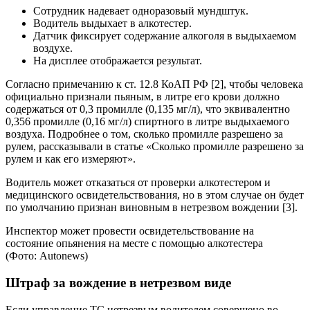
Сотрудник надевает одноразовый мундштук.
Водитель выдыхает в алкотестер.
Датчик фиксирует содержание алкоголя в выдыхаемом
воздухе.
На дисплее отображается результат.
Согласно примечанию к ст. 12.8 КоАП РФ [2], чтобы человека
официально признали пьяным, в литре его крови должно
содержаться от 0,3 промилле (0,135 мг/л), что эквивалентно
0,356 промилле (0,16 мг/л) спиртного в литре выдыхаемого
воздуха. Подробнее о том, сколько промилле разрешено за
рулем, рассказывали в статье «Сколько промилле разрешено за
рулем и как его измеряют».
Водитель может отказаться от проверки алкотестером и
медицинского освидетельствования, но в этом случае он будет
по умолчанию признан виновным в нетрезвом вождении [3].
Инспектор может провести освидетельствование на
состояние опьянения на месте с помощью алкотестера
(Фото: Autonews)
Штраф за вождение в нетрезвом виде
Если управление ТС нетрезвым водителем совершено во