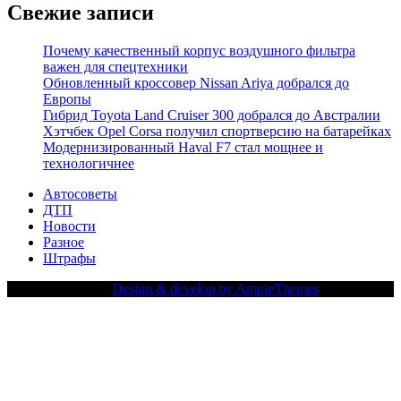
Свежие записи
Почему качественный корпус воздушного фильтра
важен для спецтехники
Обновленный кроссовер Nissan Ariya добрался до
Европы
Гибрид Toyota Land Cruiser 300 добрался до Австралии
Хэтчбек Opel Corsa получил спортверсию на батарейках
Модернизированный Haval F7 стал мощнее и
технологичнее
Автосоветы
ДТП
Новости
Разное
Штрафы
Copy Right Text |
Design & develop by AmpleThemes