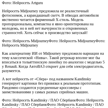
Фото: Нейросеть Artguru
Нейросеть Midjourney предложила не реалистичный
фотоснимок, а карандашный скетч. В обводах автомобиля
явственно читается фирменный Х-стиль. Модель
пропорциональна, компактна и явно ориентирована на
молодежь, но в ней нет вычурности и откровенных
странностей. Хоть сейчас в производство запускай!
Фото: Нейросеть MidjourneyФото: Нейросеть MidjourneyФото:
Нейросеть Midjourney
Как альтернативу ИИ от Midjourney предложило вариации на
тему классической «Нивы». Такой ретрокар вполне мог бы
вписаться в тольяттинскую линейку по аналогии с моделью 5
у Renault. Когда АвтоВАЗ откроет для себя электродвигатель,
разумеется.
А вот нейросеть от «Сбера» под названием Kandinsky
генерирует картинки без привязки к реальным прототипам.
Рандомно создаются усредненные кроссоверы с
заимствованиями у самых разных серийных машин.
Фото: Нейросеть Kandinsky / ПАО СбербанкФото: Нейросеть
Kandinsky / ПАО СбербанкФото: Нейросеть Kandinsky / ПАО