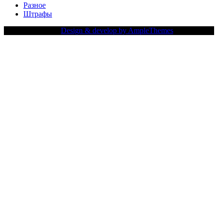
Разное
Штрафы
Copy Right Text |
Design & develop by AmpleThemes