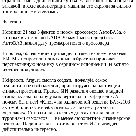
странноватые задние стойки кузова. А вот салон так и остался
загадкой: в ходе демонстрации машины его скрыли за сильно
тонированными стеклами.
rbc.group
Новинки
21 мая
5 фактов о новом кроссовере АвтоВАЗа, о
которых вы не знали
LADA
20 мая
1 месяц до дебюта.
АвтоВАЗ назвал дату премьеры нового кроссовера
Впрочем, общая концепция модели известна всем, включая
ИИ. Мы попросили популярные нейросети нарисовать
перспективную новинку в серийном исполнении. И вот что
из этого получилось.
Нейросеть Artguru смогла создать, пожалуй, самое
реалистичное изображение, ориентируясь на настоящий
снимок прототипа. Правда, ИИ разделил окошко в задней
стойке кузова на пару узких вертикальных форточек. А
почему бы и нет! «Клюв» на радиаторной решетке ВАЗ-2108
автомобилистам не забыть никогда, такие странности
«цепляют». Спирали на колесных дисках по аналогии с
турбинами самолетов — не менее любопытное дизайнерское
решение. Надо признать, этот вариант от ИИ выглядит
действительно интересно.