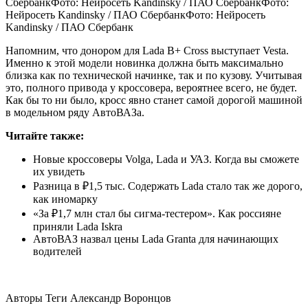
СбербанкФото: Нейросеть Kandinsky / ПАО СбербанкФото:
Нейросеть Kandinsky / ПАО СбербанкФото: Нейросеть
Kandinsky / ПАО Сбербанк
Напомним, что донором для Lada B+ Cross выступает Vesta.
Именно к этой модели новинка должна быть максимально
близка как по технической начинке, так и по кузову. Учитывая
это, полного привода у кроссовера, вероятнее всего, не будет.
Как бы то ни было, кросс явно станет самой дорогой машиной
в модельном ряду АвтоВАЗа.
Читайте также:
Новые кроссоверы Volga, Lada и УАЗ. Когда вы сможете
их увидеть
Разница в ₽1,5 тыс. Содержать Lada стало так же дорого,
как иномарку
«За ₽1,7 млн стал бы сигма-тестером». Как россияне
приняли Lada Iskra
АвтоВАЗ назвал цены Lada Granta для начинающих
водителей
Авторы Теги
Александр Воронцов