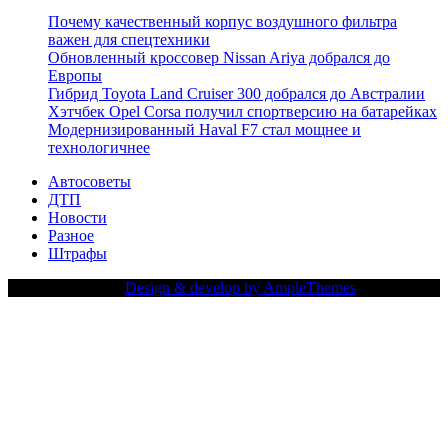
Почему качественный корпус воздушного фильтра
важен для спецтехники
Обновленный кроссовер Nissan Ariya добрался до
Европы
Гибрид Toyota Land Cruiser 300 добрался до Австралии
Хэтчбек Opel Corsa получил спортверсию на батарейках
Модернизированный Haval F7 стал мощнее и
технологичнее
Автосоветы
ДТП
Новости
Разное
Штрафы
Copy Right Text |
Design & develop by AmpleThemes