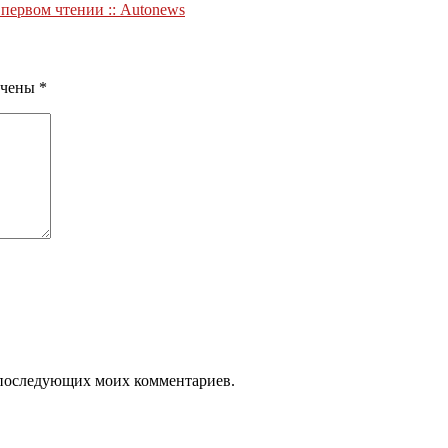
 первом чтении :: Autonews
ечены
*
ля последующих моих комментариев.