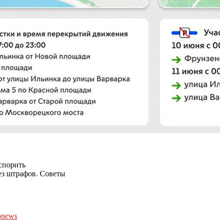
оспорить
ез штрафов. Советы
onews