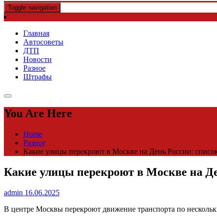
Toggle navigation
Главная
Автосоветы
ДТП
Новости
Разное
Штрафы
You Are Here
Home
Разное
Какие улицы перекроют в Москве на День России: список 
Какие улицы перекроют в Москве на Ден
admin
16.06.2025
В центре Москвы перекроют движение транспорта по нескольки