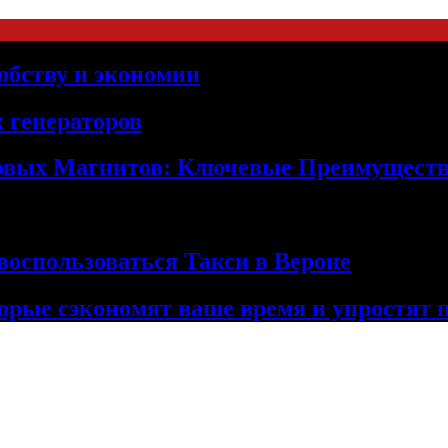
обству и экономии
 генераторов
овых Магнитов: Ключевые Преимущест
оспользоваться Такси в Вероне
орые сэкономят ваше время и упростят 