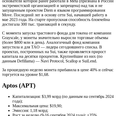
основатели которой ранее работали в Meta (признана в России
экстремистской организацией и запрещена) над так и не
запущенным проектом Diem и языком программирования
Move. Последний лег в основу сети Sui, начавшей работу в
мае 2023 года. На старте пропускная способность блокчейна
достигала 300 тыс. транзакций в секунду.
С момента запуска трастового фонда для токена от компании
Grayscale, у монеты значительно выросли торговые объемы
(более $800 млн в день). Аналогичный фонд компания
запустила и для TAO — лидера сегодняшнего списка. В
проектах, построенных на Sui, также проявляется прирост
капитала на десятки процентов. Крупнейшие из них (по
данным Defillama) — Navi Protocol, Scallop и SuiLend.
За прошедшую неделю монета прибавила в цене 40% и сейчас
торгуется на уровне $1,68.
Aptos (APT)
Капитализация: $3,99 млрд (по данным на сентябрь 2024
года);
Максимальная цена: $19,90;
Эмиссия: 1,18 млрд;
Рост за неделю (9-16 сентября 2024 года): +35%.