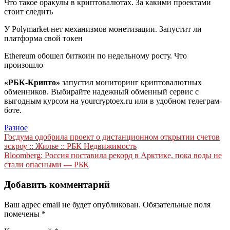
Что такое оракулы в криптовалютах. За какими проектами
стоит следить
У Polymarket нет механизмов монетизации. Запустит ли
платформа свой токен
Ethereum обошел биткоин по недельному росту. Что
произошло
«РБК-Крипто»
запустил мониторинг криптовалютных
обменников. Выбирайте надежный обменный сервис с
выгодным курсом на yourcryptoex.ru или в удобном телеграм-
боте.
Разное
Навигация
Госдума одобрила проект о дистанционном открытии счетов
эскроу :: Жилье :: РБК Недвижимость
по
Bloomberg: Россия поставила рекорд в Арктике, пока воды не
записям
стали опасными — РБК
Добавить комментарий
Ваш адрес email не будет опубликован.
Обязательные поля
помечены
*