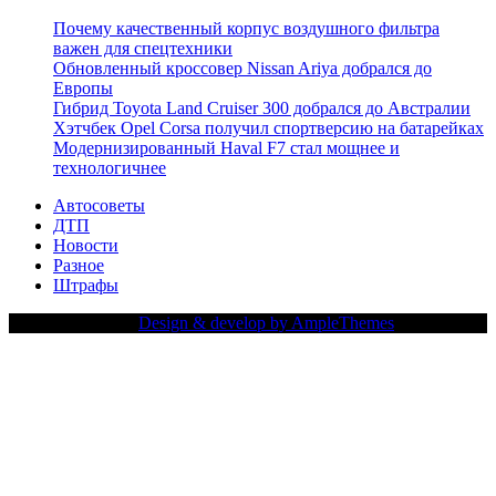
Почему качественный корпус воздушного фильтра
важен для спецтехники
Обновленный кроссовер Nissan Ariya добрался до
Европы
Гибрид Toyota Land Cruiser 300 добрался до Австралии
Хэтчбек Opel Corsa получил спортверсию на батарейках
Модернизированный Haval F7 стал мощнее и
технологичнее
Автосоветы
ДТП
Новости
Разное
Штрафы
Copy Right Text |
Design & develop by AmpleThemes