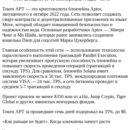
Токен APT — это криптовалюта блокчейна Aptos,
запущенного в октябре 2022 года. Сеть позволяет создавать
смарт-контракты и децентрализованные приложения на языке
Move, который обладает повышенной безопасностью и
надежностью кода. Основные разработчики Aptos — Эйвери
Чинг и Мо Шайк, которые ранее занимались созданием
кошелька Diem для соцсетей Марка Цукерберга.
Главная особенность этой сети — использование технологии
параллельного выполнения транзакций Parallel Execution,
которая увеличивает пропускную способность блокчейна и
повышает скорость проведения операций (транзакций в
секунду, TPS). Для сравнения, блокчейн Solana имеет
заявленную скорость в 50 тыс. TPS, международная платежная
система VISA — 24 тыс. TPS, а сеть биткоина проводит в
среднем 5-7 транзакций в секунду.
Проект привлек не менее $350 млн от a16z, Jump Crypto, Tiger
Global и других именитых венчурных фондов.
Токен APT за прошедшие семь дней подорожал на 35%, до $8.
«Как раньше не будет». Когда альткоины начнут расти