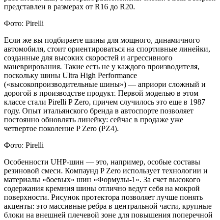
представлен в размерах от R16 до R20.
Фото: Pirelli
Если же вы подбираете шины для мощного, динамичного
автомобиля, стоит ориентироваться на спортивные линейки,
созданные для высоких скоростей и агрессивного
маневрирования. Такие есть не у каждого производителя,
поскольку шины Ultra High Performance
(«высокопроизводительные шины») — априори сложный и
дорогой в производстве продукт. Первой моделью в этом
классе стали Pirelli P Zero, причем случилось это еще в 1987
году. Опыт итальянского бренда в автоспорте позволяет
постоянно обновлять линейку: сейчас в продаже уже
четвертое поколение P Zero (PZ4).
Фото: Pirelli
Особенности UHP-шин — это, например, особые составы
резиновой смеси. Компаунд P Zero использует технологии и
материалы «боевых» шин «Формулы-1». За счет высокого
содержания кремния шины отлично ведут себя на мокрой
поверхности. Рисунок протектора позволяет лучше понять
акценты: это массивные ребра в центральной части, крупные
блоки на внешней плечевой зоне для повышения поперечной