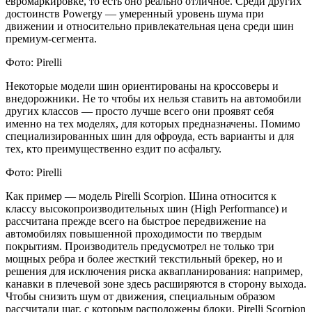
евромаркировке, то есть оно реально отличное. Среди других
достоинств Powergy — умеренный уровень шума при
движении и относительно привлекательная цена среди шин
премиум-сегмента.
Фото: Pirelli
Некоторые модели шин ориентированы на кроссоверы и
внедорожники. Не то чтобы их нельзя ставить на автомобили
других классов — просто лучше всего они проявят себя
именно на тех моделях, для которых предназначены. Помимо
специализированных шин для офроуда, есть варианты и для
тех, кто преимущественно ездит по асфальту.
Фото: Pirelli
Как пример — модель Pirelli Scorpion. Шина относится к
классу высокопроизводительных шин (High Performance) и
рассчитана прежде всего на быстрое передвижение на
автомобилях повышенной проходимости по твердым
покрытиям. Производитель предусмотрел не только три
мощных ребра и более жесткий текстильный брекер, но и
решения для исключения риска аквапланирования: например,
канавки в плечевой зоне здесь расширяются в сторону выхода.
Чтобы снизить шум от движения, специальным образом
рассчитали шаг, с которым расположены блоки. Pirelli Scorpion