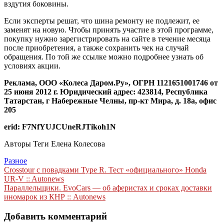
вздутия боковины.
Если эксперты решат, что шина ремонту не подлежит, ее
заменят на новую. Чтобы принять участие в этой программе,
покупку нужно зарегистрировать на сайте в течение месяца
после приобретения, а также сохранить чек на случай
обращения. По той же ссылке можно подробнее узнать об
условиях акции.
Реклама, ООО «Колеса Даром.Ру», ОГРН 1121651001746 от
25 июня 2012 г. Юридический адрес: 423814, Республика
Татарстан, г Набережные Челны, пр-кт Мира, д. 18а, офис
205
erid: F7NfYUJCUneRJTikoh1N
Авторы Теги
Елена Колесова
Разное
Навигация
Crosstour с повадками Type R. Тест «официального» Honda
UR-V :: Autonews
по
Параллельщики. EvoCars — об аферистах и сроках доставки
записям
иномарок из КНР :: Autonews
Добавить комментарий