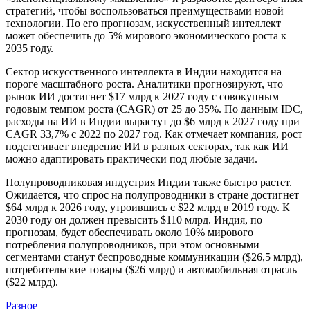
стратегий, чтобы воспользоваться преимуществами новой
технологии. По его прогнозам, искусственный интеллект
может обеспечить до 5% мирового экономического роста к
2035 году.
Сектор искусственного интеллекта в Индии находится на
пороге масштабного роста. Аналитики прогнозируют, что
рынок ИИ достигнет $17 млрд к 2027 году с совокупным
годовым темпом роста (CAGR) от 25 до 35%. По данным IDC,
расходы на ИИ в Индии вырастут до $6 млрд к 2027 году при
CAGR 33,7% с 2022 по 2027 год. Как отмечает компания, рост
подстегивает внедрение ИИ в разных секторах, так как ИИ
можно адаптировать практически под любые задачи.
Полупроводниковая индустрия Индии также быстро растет.
Ожидается, что спрос на полупроводники в стране достигнет
$64 млрд к 2026 году, утроившись с $22 млрд в 2019 году. К
2030 году он должен превысить $110 млрд. Индия, по
прогнозам, будет обеспечивать около 10% мирового
потребления полупроводников, при этом основными
сегментами станут беспроводные коммуникации ($26,5 млрд),
потребительские товары ($26 млрд) и автомобильная отрасль
($22 млрд).
Разное