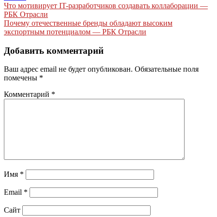
Навигация
Что мотивирует IT-разработчиков создавать коллаборации —
РБК Отрасли
по
Почему отечественные бренды обладают высоким
записям
экспортным потенциалом — РБК Отрасли
Добавить комментарий
Ваш адрес email не будет опубликован.
Обязательные поля
помечены
*
Комментарий
*
Имя
*
Email
*
Сайт