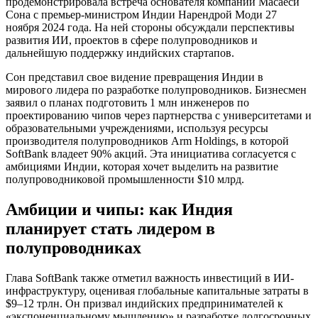
продемонстрировала встреча основателя компании Масаёси
Сона с премьер-министром Индии Нарендрой Моди 27
ноября 2024 года. На ней стороны обсуждали перспективы
развития ИИ, проектов в сфере полупроводников и
дальнейшую поддержку индийских стартапов.
Сон представил свое видение превращения Индии в
мирового лидера по разработке полупроводников. Бизнесмен
заявил о планах подготовить 1 млн инженеров по
проектированию чипов через партнерства с университетами и
образовательными учреждениями, используя ресурсы
производителя полупроводников Arm Holdings, в которой
SoftBank владеет 90% акций. Эта инициатива согласуется с
амбициями Индии, которая хочет выделить на развитие
полупроводниковой промышленности $10 млрд.
Амбиции и чипы: как Индия
планирует стать лидером в
полупроводниках
Глава SoftBank также отметил важность инвестиций в ИИ-
инфраструктуру, оценивая глобальные капитальные затраты в
$9–12 трлн. Он призвал индийских предпринимателей к
«экспоненциальному мышлению» и разработке долгосрочных