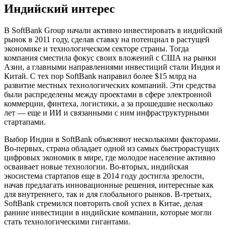
Индийский интерес
В SoftBank Group начали активно инвестировать в индийский
рынок в 2011 году, сделав ставку на потенциал в растущей
экономике и технологическом секторе страны. Тогда
компания сместила фокус своих вложений с США на рынки
Азии, а главными направлениями инвестиций стали Индия и
Китай. С тех пор SoftBank направил более $15 млрд на
развитие местных технологических компаний. Эти средства
были распределены между проектами в сфере электронной
коммерции, финтеха, логистики, а за прошедшие несколько
лет — еще и ИИ и связанными с ним инфраструктурными
стартапами.
Выбор Индии в SoftBank объясняют несколькими факторами.
Во-первых, страна обладает одной из самых быстрорастущих
цифровых экономик в мире, где молодое население активно
осваивает новые технологии. Во-вторых, индийская
экосистема стартапов еще в 2014 году достигла зрелости,
начав предлагать инновационные решения, интересные как
для внутреннего, так и для глобального рынков. В-третьих,
SoftBank стремился повторить свой успех в Китае, делая
ранние инвестиции в индийские компании, которые могли
стать технологическими гигантами.