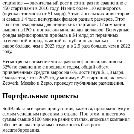
стартапов — значительный рост в сотни раз по сравнению с
450 стартапами в 2016 году. Из них более 110 единорогов
(оценка стоимости от $1 млрд), 5 тыс. ангельских инвесторов
и свыше 1,4 тыс. венчурных фондов разных размеров. Этот
год стал рекордным для индийских стартапов: 12 компаний
вышли на IPO и привлекли миллиарды долларов. Венчурные
фонды зафиксировали прибыль в $4 млрд от первичных
размещений и продаж акций на публичных рынках — это
вдвое больше, чем в 2023 году, и в 2,5 раза больше, чем в 2022
году.
Несмотря на снижение числа раундов финансирования на
32% по сравнению с прошлым годом, общий объем
привлеченных средств вырос на 6%, достигнув $11,3 млрд.
Ожидается, что в 2025 году минимум 25 стартапов, включая
Zetwerk, Meesho и Zepto, проведут публичные размещения.
Портфельные проекты
SoftBank за все время присутствия, кажется, приложил руку к
самым успешным проектам в стране. При этом, инвестируя
суммы свыше $100 млн на ранних этапах, японская компания
обеспечивала стартапам возможность быстрого
масштабирования.