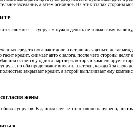
льное заседание, а затем основное. На этих этапах стороны могу
дите
вится сложнее — супругам нужно делить не только саму машину, 
ученных средств погашают долг, а оставшиеся деньги делят межд
гасит кредит, снимает авто с залога, после чего стороны делят 
ашина остается у одного партнера, который компенсирует второ
супруга, но оба продолжают вносить платежи, каждый за свою д
олностью закрывает кредит, а второй выплачивает ему компенса
 согласия жены
боих супругов. В данном случае это правило нарушено, поэтом
литься