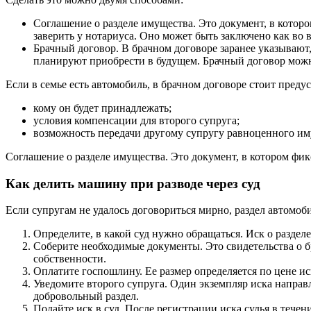
Соглашение о разделе имущества. Это документ, в котор
заверить у нотариуса. Оно может быть заключено как во в
Брачный договор. В брачном договоре заранее указывают,
планируют приобрести в будущем. Брачный договор можно
Если в семье есть автомобиль, в брачном договоре стоит преду
кому он будет принадлежать;
условия компенсации для второго супруга;
возможность передачи другому супругу равноценного и
Соглашение о разделе имущества. Это документ, в котором фик
Как делить машину при разводе через суд
Если супругам не удалось договориться мирно, раздел автомоб
Определите, в какой суд нужно обращаться. Иск о раздел
Соберите необходимые документы. Это свидетельства о б
собственности.
Оплатите госпошлину. Ее размер определяется по цене ис
Уведомите второго супруга. Один экземпляр иска направ
добровольный раздел.
Подайте иск в суд. После регистрации иска судья в тече