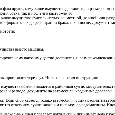
ом фиксируют, кому какое имущество достанется, и размер комп
ремя брака, так и после его расторжения.
 какое имущество будет считаться совместной, долевой или раз
 оформить как до регистрации брака, так и после. Документ т
смотреть:
мущества вместо машины.
сируют, кому какое имущество достанется, и размер компенсаци
иля происходит через суд. Ниже пошаговая инструкция:
е имущества обычно подается в районный суд по месту жительств
раке и разводе, документы на автомобиль, кредитные договоры, 
ка. Если спор касается только автомобиля, сумма рассчитывается
ляется ответчику, лучше заказным письмом с уведомлением. Иног
ние нескольких дней проверяет документы и принимает дело к ра