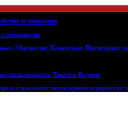
обству и экономии
 генераторов
овых Магнитов: Ключевые Преимущест
оспользоваться Такси в Вероне
орые сэкономят ваше время и упростят 