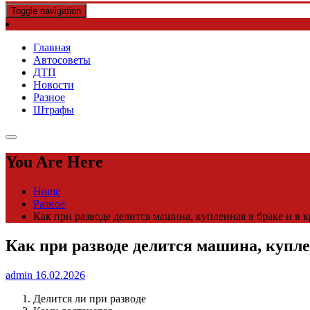
Toggle navigation
Главная
Автосоветы
ДТП
Новости
Разное
Штрафы
You Are Here
Home
Разное
Как при разводе делится машина, купленная в браке и в к
Как при разводе делится машина, куплен
admin
16.02.2026
Делится ли при разводе