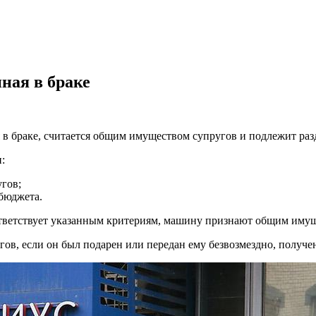
ная в браке
 в браке, считается общим имуществом супругов и подлежит разд
:
угов;
 бюджета.
оответствует указанным критериям, машину признают общим иму
в, если он был подарен или передан ему безвозмездно, получен 