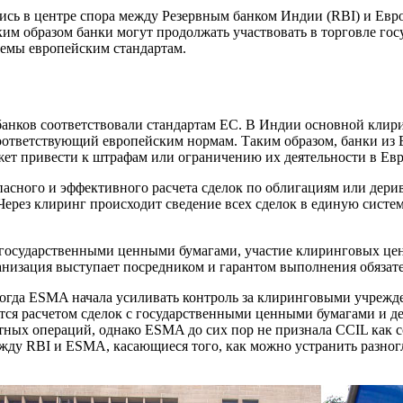
ись в центре спора между Резервным банком Индии (RBI) и Ев
каким образом банки могут продолжать участвовать в торговле 
темы европейским стандартам.
ков соответствовали стандартам ЕС. В Индии основной клиринг
соответствующий европейским нормам. Таким образом, банки из 
ет привести к штрафам или ограничению их деятельности в Евр
асного и эффективного расчета сделок по облигациям или дери
ерез клиринг происходит сведение всех сделок в единую систему
с государственными ценными бумагами, участие клиринговых це
ганизация выступает посредником и гарантом выполнения обязате
когда ESMA начала усиливать контроль за клиринговыми учрежде
ся расчетом сделок с государственными ценными бумагами и д
етных операций, однако ESMA до сих пор не признала CCIL как
между RBI и ESMA, касающиеся того, как можно устранить разно