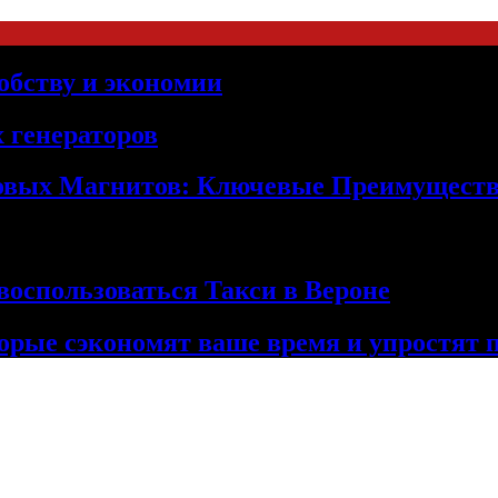
обству и экономии
 генераторов
овых Магнитов: Ключевые Преимущест
оспользоваться Такси в Вероне
орые сэкономят ваше время и упростят 