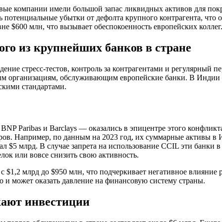
овые компании имели большой запас ликвидных активов для п
ь потенциальные убытки от дефолта крупного контрагента, что
вне $600 млн, что вызывает обеспокоенность европейских коллег
ого из крупнейших банков в стране
дение стресс-тестов, контроль за контрагентами и регулярный 
ым организациям, обслуживающим европейские банки. В Индии 
скими стандартами.
NP Paribas и Barclays — оказались в эпицентре этого конфлик
ов. Например, по данным на 2023 год, их суммарные активы в И
$5 млрд. В случае запрета на использование CCIL эти банки в 
елок или вовсе снизить свою активность.
я с $1,2 млрд до $950 млн, что подчеркивает негативное влияни
о и может оказать давление на финансовую систему страны.
кают инвестиции