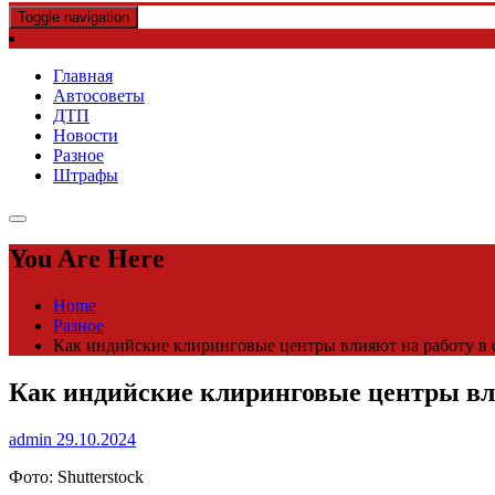
Toggle navigation
Главная
Автосоветы
ДТП
Новости
Разное
Штрафы
You Are Here
Home
Разное
Как индийские клиринговые центры влияют на работу в 
Как индийские клиринговые центры вл
admin
29.10.2024
Фото: Shutterstock