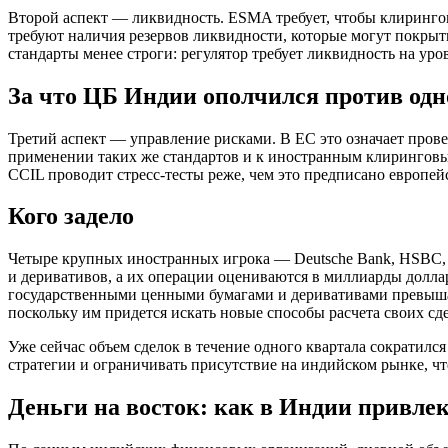
Второй аспект — ликвидность. ESMA требует, чтобы клиринг
требуют наличия резервов ликвидности, которые могут покрыт
стандарты менее строги: регулятор требует ликвидность на уро
За что ЦБ Индии ополчился против одн
Третий аспект — управление рисками. В ЕС это означает прове
применении таких же стандартов и к иностранным клирингов
CCIL проводит стресс-тесты реже, чем это предписано европей
Кого задело
Четыре крупных иностранных игрока — Deutsche Bank, HSBC, B
и деривативов, а их операции оцениваются в миллиарды доллар
государственными ценными бумагами и деривативами превышал 
поскольку им придется искать новые способы расчета своих сд
Уже сейчас объем сделок в течение одного квартала сократилс
стратегии и ограничивать присутствие на индийском рынке, чт
Деньги на восток: как в Индии привле