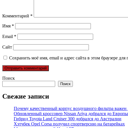
Комментарий
*
Имя
*
Email
*
Сайт
Сохранить моё имя, email и адрес сайта в этом браузере д
Поиск
Поиск
Свежие записи
Почему качественный корпус воздушного фильтра важен 
Обновленный кроссовер Nissan Ariya добрался до Европы
Гибрид Toyota Land Cruiser 300 добрался до Австралии
Хэтчбек Opel Corsa получил спортверсию на батарейках