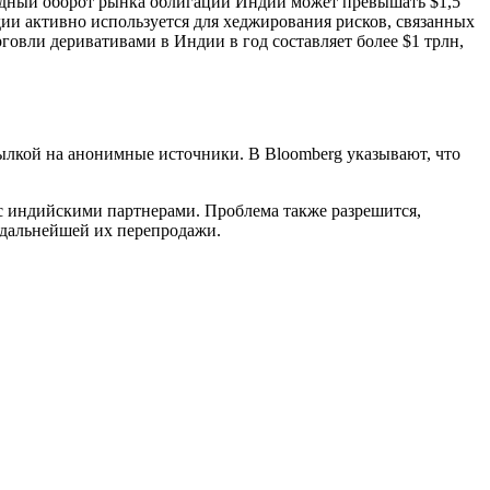
одный оборот рынка облигаций Индии может превышать $1,5
дии активно используется для хеджирования рисков, связанных
говли деривативами в Индии в год составляет более $1 трлн,
ылкой на анонимные источники. В Bloomberg указывают, что
с индийскими партнерами. Проблема также разрешится,
 дальнейшей их перепродажи.