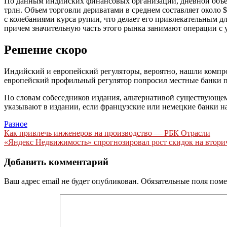
По данным индийских финансовых организаций, дневной объем
трлн. Объем торговли дериватами в среднем составляет около
с колебаниями курса рупии, что делает его привлекательным д
причем значительную часть этого рынка занимают операции с 
Решение скоро
Индийский и европейский регуляторы, вероятно, нашли компро
европейский профильный регулятор попросил местные банки 
По словам собеседников издания, альтернативой существующем
указывают в издании, если французские или немецкие банки н
Разное
Навигация
Как привлечь инженеров на производство — РБК Отрасли
«Яндекс Недвижимость» спрогнозировал рост скидок на вторич
по
записям
Добавить комментарий
Ваш адрес email не будет опубликован.
Обязательные поля пом