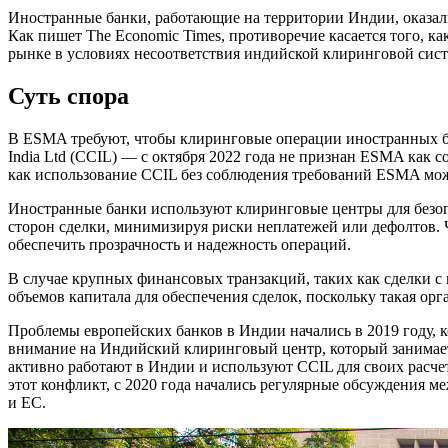
Иностранные банки, работающие на территории Индии, оказал
Как пишет The Economic Times, противоречие касается того, 
рынке в условиях несоответствия индийской клиринговой сис
Суть спора
В ESMA требуют, чтобы клиринговые операции иностранных бан
India Ltd (CCIL) — с октября 2022 года не признан ESMA как 
как использование CCIL без соблюдения требований ESMA мож
Иностранные банки используют клиринговые центры для безоп
сторон сделки, минимизируя риски неплатежей или дефолтов. Ч
обеспечить прозрачность и надежность операций.
В случае крупных финансовых транзакций, таких как сделки 
объемов капитала для обеспечения сделок, поскольку такая ор
Проблемы европейских банков в Индии начались в 2019 году, 
внимание на Индийский клиринговый центр, который занимает
активно работают в Индии и используют CCIL для своих расч
этот конфликт, с 2020 года начались регулярные обсуждения 
и ЕС.