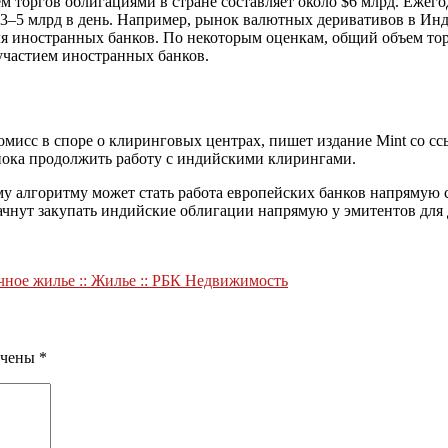
 торгов облигациями в стране составляет около $6 млрд. Ежег
 $3–5 млрд в день. Например, рынок валютных деривативов в Ин
ля иностранных банков. По некоторым оценкам, общий объем тор
участием иностранных банков.
мисс в споре о клиринговых центрах, пишет издание Mint со сс
пока продолжить работу с индийскими клирингами.
у алгоритму может стать работа европейских банков напрямую 
ачнут закупать индийские облигации напрямую у эмитентов для
ное жилье :: Жилье :: РБК Недвижимость
ечены
*