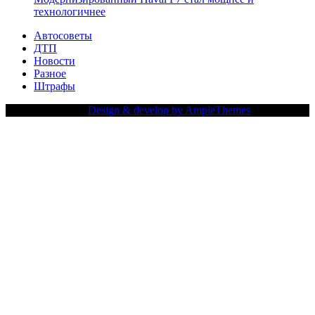
технологичнее
Автосоветы
ДТП
Новости
Разное
Штрафы
Copy Right Text |
Design & develop by AmpleThemes