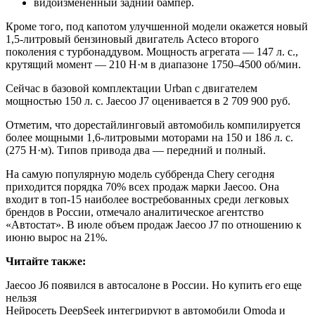
видоизмененный задний бампер.
Кроме того, под капотом улучшенной модели окажется новый
1,5-литровый бензиновый двигатель Acteco второго
поколения с турбонаддувом. Мощность агрегата — 147 л. с.,
крутящий момент — 210 Н·м в диапазоне 1750–4500 об/мин.
Сейчас в базовой комплектации Urban с двигателем
мощностью 150 л. с. Jaecoo J7 оценивается в 2 709 900 руб.
Отметим, что дорестайлинговый автомобиль компилируется
более мощными 1,6-литровыми моторами на 150 и 186 л. с.
(275 Н·м). Типов привода два — передний и полный.
На самую популярную модель суббренда Chery сегодня
приходится порядка 70% всех продаж марки Jaecoo. Она
входит в топ-15 наиболее востребованных среди легковых
брендов в России, отмечало аналитическое агентство
«Автостат». В июле объем продаж Jaecoo J7 по отношению к
июню вырос на 21%.
Читайте также:
Jaecoo J6 появился в автосалоне в России. Но купить его еще
нельзя
Нейросеть DeepSeek интегрируют в автомобили Omoda и