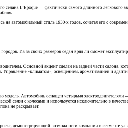
го седана L’Epoque — фактически самого длинного легкового а
обиля.
ись на автомобильный стиль 1930-х годов, сочетая его с совре
 городов. Из-за своих размеров седан вряд ли сможет эксплуатир
одителем. Основной акцент сделан на задней части салона, кот
. Управление «климатом», освещением, ароматизацией и адапти
ную модель. Автомобиль оснащен четырьмя электродвигателями 
еской связи с колесами и используется исключительно в качеств
 пока не раскрывает.
роект, демонстрирующий возможности компании в сегменте уль