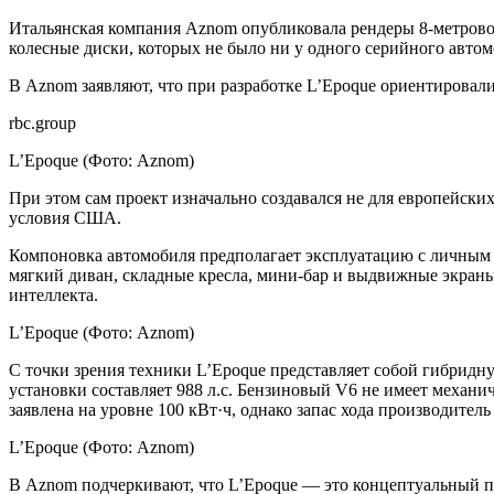
Итальянская компания Aznom опубликовала рендеры 8-метрово
колесные диски, которых не было ни у одного серийного автом
В Aznom заявляют, что при разработке L’Epoque ориентировал
rbc.group
L’Epoque
(Фото: Aznom)
При этом сам проект изначально создавался не для европейских
условия США.
Компоновка автомобиля предполагает эксплуатацию с личным в
мягкий диван, складные кресла, мини-бар и выдвижные экраны
интеллекта.
L’Epoque
(Фото: Aznom)
С точки зрения техники L’Epoque представляет собой гибрид
установки составляет 988 л.с. Бензиновый V6 не имеет механич
заявлена на уровне 100 кВт·ч, однако запас хода производитель
L’Epoque
(Фото: Aznom)
В Aznom подчеркивают, что L’Epoque — это концептуальный п