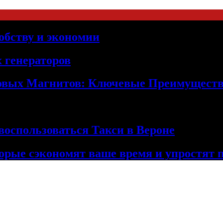
обству и экономии
 генераторов
овых Магнитов: Ключевые Преимущест
оспользоваться Такси в Вероне
орые сэкономят ваше время и упростят 