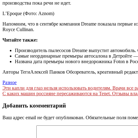
производства пока речи не идет.
L’Epoque
(Фото: Aznom)
Напомним, что в сентябре компания Dreame показала первые и
Royce Cullinan.
Читайте также:
Производитель пылесосов Dreame выпустит автомобиль. 
Самые неординарные премьеры автосалона в Детройте —
Названа дата премьеры нового внедорожника Foton в Ро
Авторы Теги
Алексей Панков Обозреватель, креативный редак
Разное
Навигация
Эти капли для глаз нельзя использовать водителям. Врачи все р
С каких машин россияне пересаживаются на Tenet. Отзывы влад
по
записям
Добавить комментарий
Ваш адрес email не будет опубликован.
Обязательные поля пом