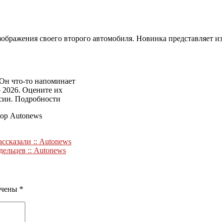
зображения своего второго автомобиля. Новинка представляет из
Он что-то напоминает
 2026. Оцените их
ссии. Подробности
тор Autonews
ассказали :: Autonews
ельцев :: Autonews
ечены
*