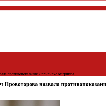
вала противопоказания к прививке от гриппа
ч Провоторова назвала противопоказани