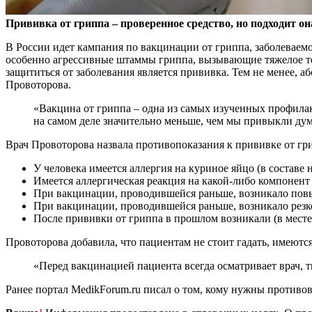
Прививка от гриппа – проверенное средство, но подходит о
В России идет кампания по вакцинации от
гриппа, заболеваем
особенно агрессивные штаммы гриппа, вызывающие тяжелое те
защититься от заболевания является прививка. Тем не менее, 
Провоторова.
«Вакцина от гриппа – одна из самых изученных профил
на самом деле значительно меньше, чем мы привыкли дума
Врач Провоторова назвала противопоказания к прививке от гр
У человека имеется аллергия на куриное яйцо (в составе
Имеется аллергическая реакция на какой-либо компонент
При вакцинации, проводившейся раньше, возникало повы
При вакцинации, проводившейся раньше, возникало резко
После прививки от гриппа в прошлом возникали (в месте 
Провоторова добавила, что пациентам не стоит гадать, имеютс
«Перед вакцинацией пациента всегда осматривает врач, т
Ранее портал MedikForum.ru писал о том, кому нужны противо