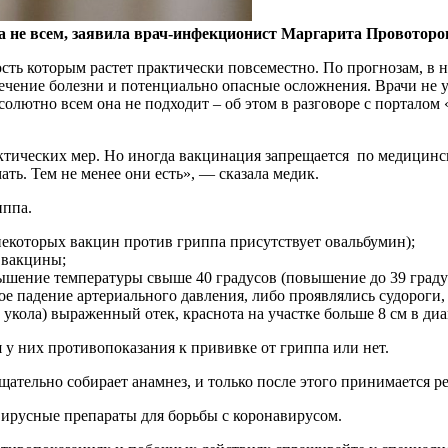
на не всем, заявила врач-инфекционист Маргарита Провоторо
ость которым растет практически повсеместно. По прогнозам, в 
чение болезни и потенциально опасные осложнения. Врачи не у
абсолютно всем она не подходит – об этом в разговоре с порта
актических мер. Но иногда вакцинация запрещается по медици
ть. Тем не менее они есть», — сказала медик.
иппа.
 некоторых вакцин против гриппа присутствует овальбумин);
 вакцины;
шение температуры свыше 40 градусов (повышение до 39 градус
е падение артериального давления, либо проявлялись судороги
укола) выраженный отек, краснота на участке больше 8 см в диа
я у них противопоказания к прививке от гриппа или нет.
щательно собирает анамнез, и только после этого принимается р
вирусные препараты для борьбы с коронавирусом.