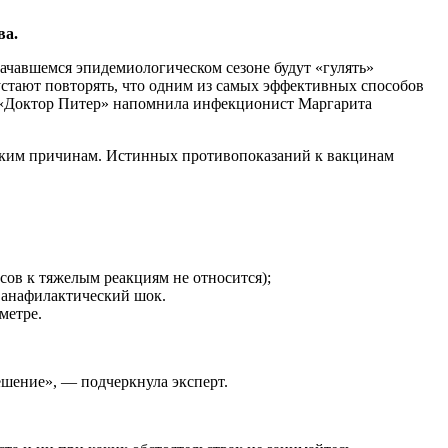
ва.
начавшемся эпидемиологическом сезоне будут «гулять»
стают повторять, что одним из самых эффективных способов
лом «Доктор Питер» напомнила инфекционист Маргарита
нским причинам. Истинных противопоказаний к вакцинам
ов к тяжелым реакциям не относится);
, анафилактический шок.
метре.
ешение», — подчеркнула эксперт.