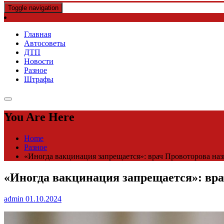
Toggle navigation
Главная
Автосоветы
ДТП
Новости
Разное
Штрафы
You Are Here
Home
Разное
«Иногда вакцинация запрещается»: врач Провоторова наз
«Иногда вакцинация запрещается»: вра
admin
01.10.2024