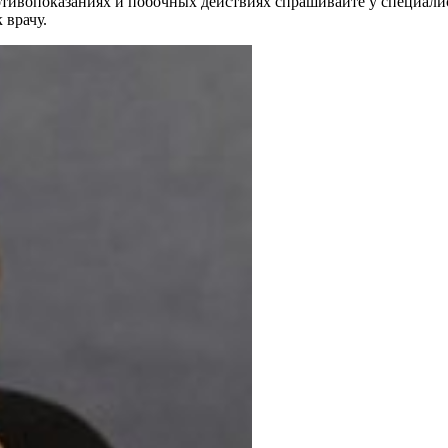
ивопоказаниях и побочных действиях спрашивайте у специалист
 врачу.