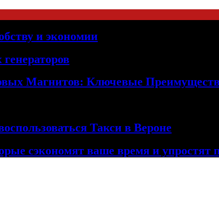
обству и экономии
 генераторов
овых Магнитов: Ключевые Преимущест
оспользоваться Такси в Вероне
орые сэкономят ваше время и упростят 