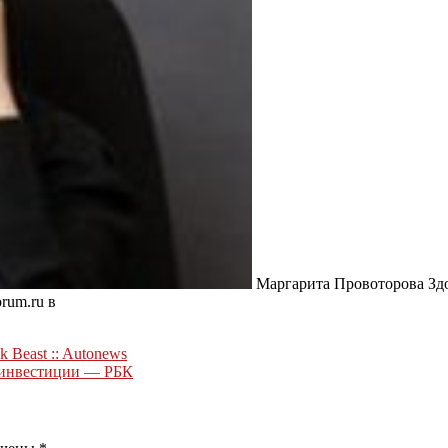
Маргарита Провоторова Здо
rum.ru в
 Beast :: Autonews
а инвестиции — РБК